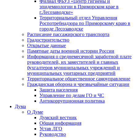
Филиал ФБУЗ «Центр гигиены и
эпидемиологии в Приморском крае в
г.Лесозаводске»
Территориальный отдел Управления
Роспотребнадзора по Приморскому краю в
городе Лесозаводске
Расписание пассажирского транспорта
Градостроительство
Открытые данные
Памятные даты военной истории России
Информация о среднемесячной заработной плате
руководителей, их заместителей и главных
бухгалтеров муниципальных учреждений и
муниципальных унитарных предприятий
Территориальное общественное самоуправление
Гражданская оборона и чрезвычайные ситуации
Защита населения
Управление по делам ГО и ЧС
Антикоррупционная политика
Дума
О Думе
Думский вестник
Общая информация
Устав ЛГО
Руководство