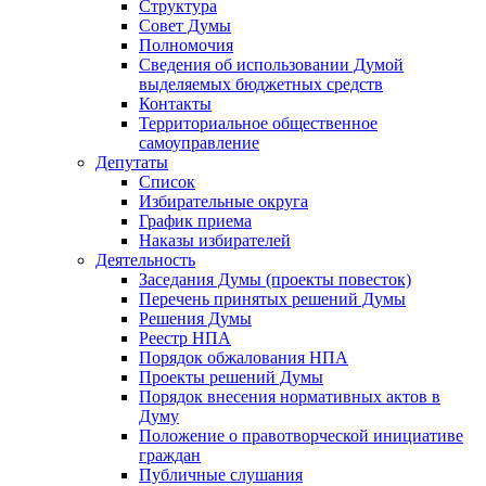
Структура
Совет Думы
Полномочия
Сведения об использовании Думой
выделяемых бюджетных средств
Контакты
Территориальное общественное
самоуправление
Депутаты
Список
Избирательные округа
График приема
Наказы избирателей
Деятельность
Заседания Думы (проекты повесток)
Перечень принятых решений Думы
Решения Думы
Реестр НПА
Порядок обжалования НПА
Проекты решений Думы
Порядок внесения нормативных актов в
Думу
Положение о правотворческой инициативе
граждан
Публичные слушания