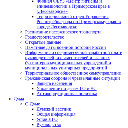
Филиал ФБУЗ «Центр гигиены и
эпидемиологии в Приморском крае в
г.Лесозаводске»
Территориальный отдел Управления
Роспотребнадзора по Приморскому краю в
городе Лесозаводске
Расписание пассажирского транспорта
Градостроительство
Открытые данные
Памятные даты военной истории России
Информация о среднемесячной заработной плате
руководителей, их заместителей и главных
бухгалтеров муниципальных учреждений и
муниципальных унитарных предприятий
Территориальное общественное самоуправление
Гражданская оборона и чрезвычайные ситуации
Защита населения
Управление по делам ГО и ЧС
Антикоррупционная политика
Дума
О Думе
Думский вестник
Общая информация
Устав ЛГО
Руководство