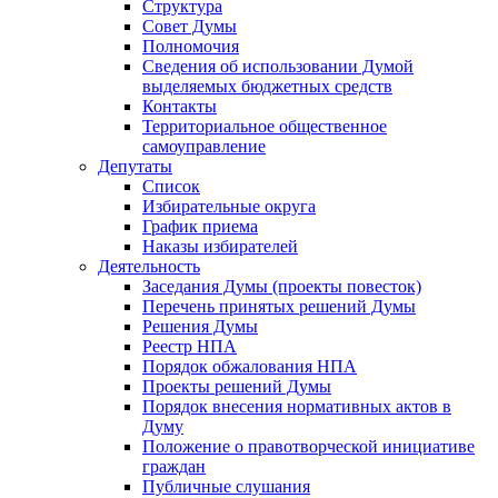
Структура
Совет Думы
Полномочия
Сведения об использовании Думой
выделяемых бюджетных средств
Контакты
Территориальное общественное
самоуправление
Депутаты
Список
Избирательные округа
График приема
Наказы избирателей
Деятельность
Заседания Думы (проекты повесток)
Перечень принятых решений Думы
Решения Думы
Реестр НПА
Порядок обжалования НПА
Проекты решений Думы
Порядок внесения нормативных актов в
Думу
Положение о правотворческой инициативе
граждан
Публичные слушания