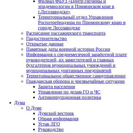
Филиал ФБУЗ «Центр гигиены и
эпидемиологии в Приморском крае в
г.Лесозаводске»
Территориальный отдел Управления
Роспотребнадзора по Приморскому краю в
городе Лесозаводске
Расписание пассажирского транспорта
Градостроительство
Открытые данные
Памятные даты военной истории России
Информация о среднемесячной заработной плате
руководителей, их заместителей и главных
бухгалтеров муниципальных учреждений и
муниципальных унитарных предприятий
Территориальное общественное самоуправление
Гражданская оборона и чрезвычайные ситуации
Защита населения
Управление по делам ГО и ЧС
Антикоррупционная политика
Дума
О Думе
Думский вестник
Общая информация
Устав ЛГО
Руководство