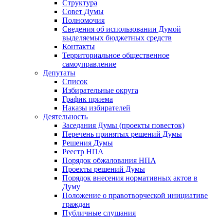
Структура
Совет Думы
Полномочия
Сведения об использовании Думой
выделяемых бюджетных средств
Контакты
Территориальное общественное
самоуправление
Депутаты
Список
Избирательные округа
График приема
Наказы избирателей
Деятельность
Заседания Думы (проекты повесток)
Перечень принятых решений Думы
Решения Думы
Реестр НПА
Порядок обжалования НПА
Проекты решений Думы
Порядок внесения нормативных актов в
Думу
Положение о правотворческой инициативе
граждан
Публичные слушания