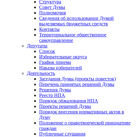
Структура
Совет Думы
Полномочия
Сведения об использовании Думой
выделяемых бюджетных средств
Контакты
Территориальное общественное
самоуправление
Депутаты
Список
Избирательные округа
График приема
Наказы избирателей
Деятельность
Заседания Думы (проекты повесток)
Перечень принятых решений Думы
Решения Думы
Реестр НПА
Порядок обжалования НПА
Проекты решений Думы
Порядок внесения нормативных актов в
Думу
Положение о правотворческой инициативе
граждан
Публичные слушания