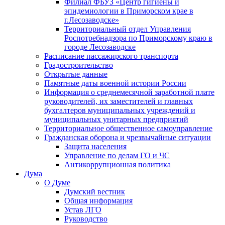
Филиал ФБУЗ «Центр гигиены и
эпидемиологии в Приморском крае в
г.Лесозаводске»
Территориальный отдел Управления
Роспотребнадзора по Приморскому краю в
городе Лесозаводске
Расписание пассажирского транспорта
Градостроительство
Открытые данные
Памятные даты военной истории России
Информация о среднемесячной заработной плате
руководителей, их заместителей и главных
бухгалтеров муниципальных учреждений и
муниципальных унитарных предприятий
Территориальное общественное самоуправление
Гражданская оборона и чрезвычайные ситуации
Защита населения
Управление по делам ГО и ЧС
Антикоррупционная политика
Дума
О Думе
Думский вестник
Общая информация
Устав ЛГО
Руководство