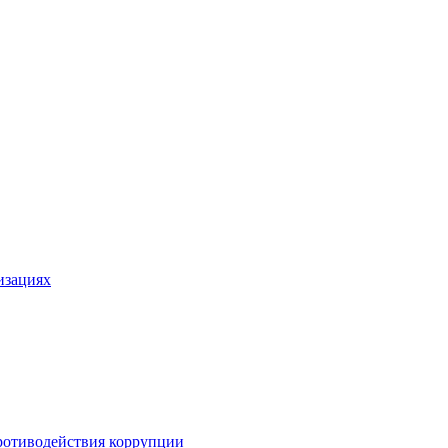
изациях
ротиводействия коррупции