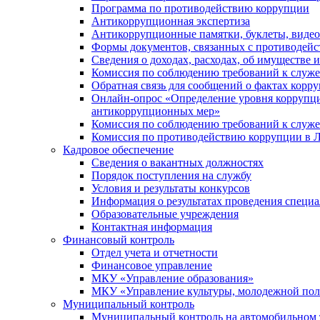
Программа по противодействию коррупции
Антикоррупционная экспертиза
Антикоррупционные памятки, буклеты, виде
Формы документов, связанных с противодейс
Сведения о доходах, расходах, об имуществе 
Комиссия по соблюдению требований к служ
Обратная связь для сообщений о фактах корр
Онлайн-опрос «Определение уровня коррупци
антикоррупционных мер»
Комиссия по соблюдению требований к служ
Комиссия по противодействию коррупции в Л
Кадровое обеспечение
Сведения о вакантных должностях
Порядок поступления на службу
Условия и результаты конкурсов
Информация о результатах проведения специа
Образовательные учреждения
Контактная информация
Финансовый контроль
Отдел учета и отчетности
Финансовое управление
МКУ «Управление образования»
МКУ «Управление культуры, молодежной пол
Муниципальный контроль
Муниципальный контроль на автомобильном т