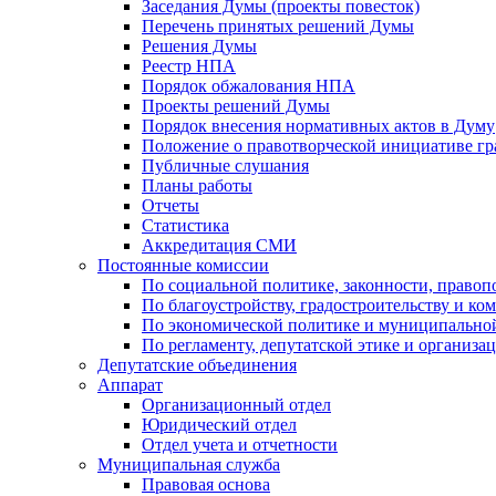
Заседания Думы (проекты повесток)
Перечень принятых решений Думы
Решения Думы
Реестр НПА
Порядок обжалования НПА
Проекты решений Думы
Порядок внесения нормативных актов в Думу
Положение о правотворческой инициативе г
Публичные слушания
Планы работы
Отчеты
Статистика
Аккредитация СМИ
Постоянные комиссии
По социальной политике, законности, правоп
По благоустройству, градостроительству и ко
По экономической политике и муниципально
По регламенту, депутатской этике и организ
Депутатские объединения
Аппарат
Организационный отдел
Юридический отдел
Отдел учета и отчетности
Муниципальная служба
Правовая основа