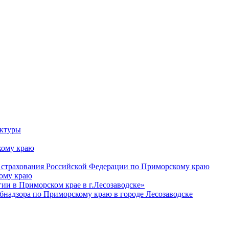
уктуры
ому краю
 страхования Российской Федерации по Приморскому краю
кому краю
и в Приморском крае в г.Лесозаводске»
бнадзора по Приморскому краю в городе Лесозаводске