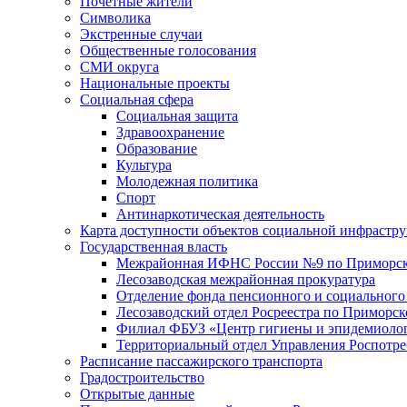
Почетные жители
Символика
Экстренные случаи
Общественные голосования
СМИ округа
Национальные проекты
Социальная сфера
Социальная защита
Здравоохранение
Образование
Культура
Молодежная политика
Спорт
Антинаркотическая деятельность
Карта доступности объектов социальной инфрастр
Государственная власть
Межрайонная ИФНС России №9 по Приморск
Лесозаводская межрайонная прокуратура
Отделение фонда пенсионного и социального
Лесозаводский отдел Росреестра по Приморс
Филиал ФБУЗ «Центр гигиены и эпидемиологи
Территориальный отдел Управления Роспотре
Расписание пассажирского транспорта
Градостроительство
Открытые данные