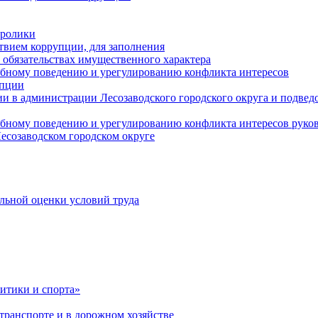
оролики
твием коррупции, для заполнения
и обязательствах имущественного характера
ебному поведению и урегулированию конфликта интересов
упции
и в администрации Лесозаводского городского округа и подве
ебному поведению и урегулированию конфликта интересов рук
есозаводском городском округе
льной оценки условий труда
итики и спорта»
ранспорте и в дорожном хозяйстве