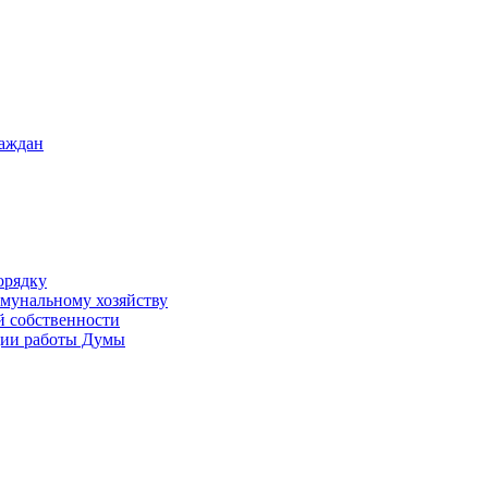
раждан
орядку
ммунальному хозяйству
й собственности
ации работы Думы