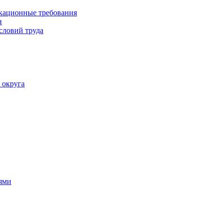
кационные требования
и
словий труда
 округа
ями