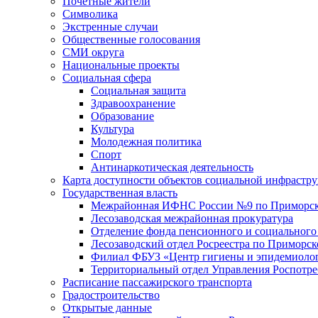
Почетные жители
Символика
Экстренные случаи
Общественные голосования
СМИ округа
Национальные проекты
Социальная сфера
Социальная защита
Здравоохранение
Образование
Культура
Молодежная политика
Спорт
Антинаркотическая деятельность
Карта доступности объектов социальной инфрастр
Государственная власть
Межрайонная ИФНС России №9 по Приморск
Лесозаводская межрайонная прокуратура
Отделение фонда пенсионного и социального
Лесозаводский отдел Росреестра по Приморс
Филиал ФБУЗ «Центр гигиены и эпидемиологи
Территориальный отдел Управления Роспотре
Расписание пассажирского транспорта
Градостроительство
Открытые данные