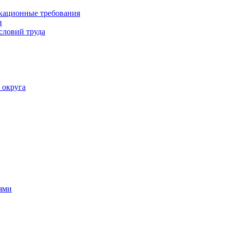
кационные требования
и
словий труда
 округа
ями