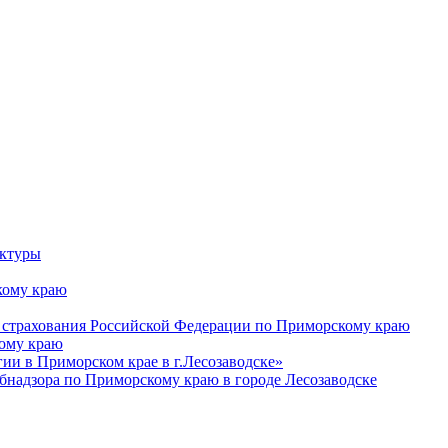
уктуры
ому краю
 страхования Российской Федерации по Приморскому краю
кому краю
и в Приморском крае в г.Лесозаводске»
бнадзора по Приморскому краю в городе Лесозаводске