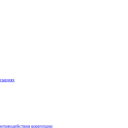
изациях
ротиводействия коррупции