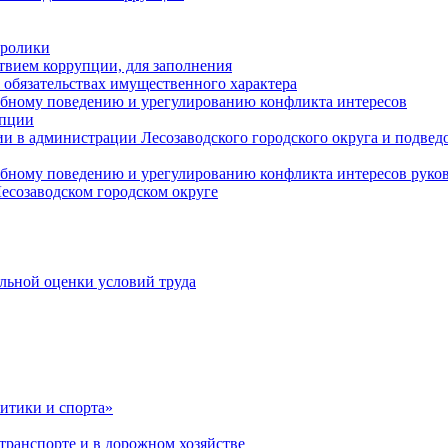
оролики
твием коррупции, для заполнения
и обязательствах имущественного характера
ебному поведению и урегулированию конфликта интересов
упции
и в администрации Лесозаводского городского округа и подве
ебному поведению и урегулированию конфликта интересов рук
есозаводском городском округе
льной оценки условий труда
итики и спорта»
ранспорте и в дорожном хозяйстве