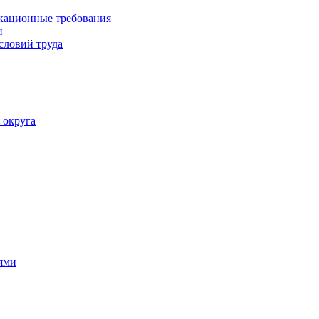
кационные требования
и
словий труда
 округа
ями