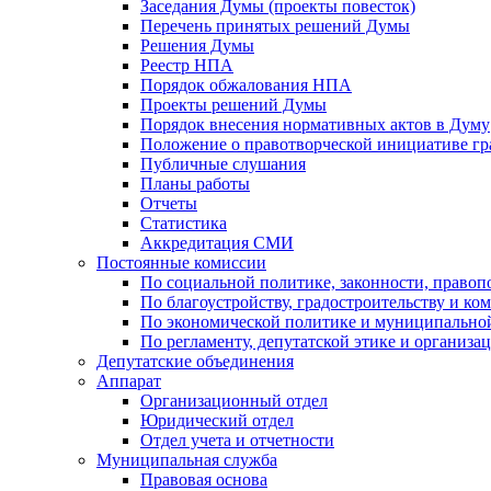
Заседания Думы (проекты повесток)
Перечень принятых решений Думы
Решения Думы
Реестр НПА
Порядок обжалования НПА
Проекты решений Думы
Порядок внесения нормативных актов в Думу
Положение о правотворческой инициативе г
Публичные слушания
Планы работы
Отчеты
Статистика
Аккредитация СМИ
Постоянные комиссии
По социальной политике, законности, правоп
По благоустройству, градостроительству и ко
По экономической политике и муниципально
По регламенту, депутатской этике и организ
Депутатские объединения
Аппарат
Организационный отдел
Юридический отдел
Отдел учета и отчетности
Муниципальная служба
Правовая основа