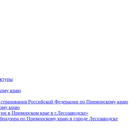
уктуры
ому краю
 страхования Российской Федерации по Приморскому краю
кому краю
и в Приморском крае в г.Лесозаводске»
бнадзора по Приморскому краю в городе Лесозаводске