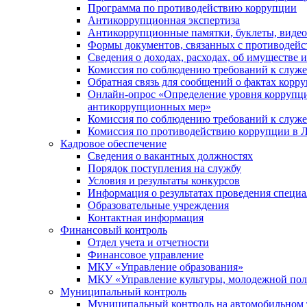
Программа по противодействию коррупции
Антикоррупционная экспертиза
Антикоррупционные памятки, буклеты, виде
Формы документов, связанных с противодейс
Сведения о доходах, расходах, об имуществе 
Комиссия по соблюдению требований к служ
Обратная связь для сообщений о фактах корр
Онлайн-опрос «Определение уровня коррупци
антикоррупционных мер»
Комиссия по соблюдению требований к служ
Комиссия по противодействию коррупции в Л
Кадровое обеспечение
Сведения о вакантных должностях
Порядок поступления на службу
Условия и результаты конкурсов
Информация о результатах проведения специа
Образовательные учреждения
Контактная информация
Финансовый контроль
Отдел учета и отчетности
Финансовое управление
МКУ «Управление образования»
МКУ «Управление культуры, молодежной пол
Муниципальный контроль
Муниципальный контроль на автомобильном т