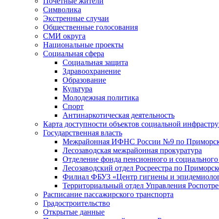
Почетные жители
Символика
Экстренные случаи
Общественные голосования
СМИ округа
Национальные проекты
Социальная сфера
Социальная защита
Здравоохранение
Образование
Культура
Молодежная политика
Спорт
Антинаркотическая деятельность
Карта доступности объектов социальной инфрастр
Государственная власть
Межрайонная ИФНС России №9 по Приморск
Лесозаводская межрайонная прокуратура
Отделение фонда пенсионного и социального
Лесозаводский отдел Росреестра по Приморс
Филиал ФБУЗ «Центр гигиены и эпидемиологи
Территориальный отдел Управления Роспотре
Расписание пассажирского транспорта
Градостроительство
Открытые данные