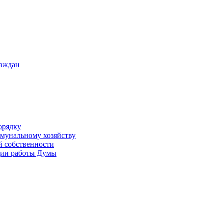
раждан
орядку
ммунальному хозяйству
й собственности
ации работы Думы