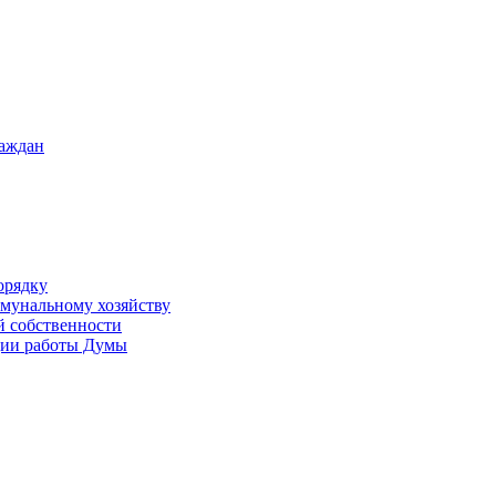
раждан
орядку
ммунальному хозяйству
й собственности
ации работы Думы