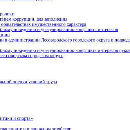
оролики
твием коррупции, для заполнения
и обязательствах имущественного характера
ебному поведению и урегулированию конфликта интересов
упции
и в администрации Лесозаводского городского округа и подве
ебному поведению и урегулированию конфликта интересов рук
есозаводском городском округе
льной оценки условий труда
итики и спорта»
ранспорте и в дорожном хозяйстве