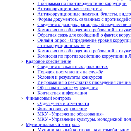
Программа по противодействию коррупции
Антикоррупционная экспертиза
Антикоррупционные памятки, буклеты, виде
Формы документов, связанных с противодейс
Сведения о доходах, расходах, об имуществе 
Комиссия по соблюдению требований к служ
Обратная связь для сообщений о фактах корр
Онлайн-опрос «Определение уровня коррупци
антикоррупционных мер»
Комиссия по соблюдению требований к служ
Комиссия по противодействию коррупции в Л
Кадровое обеспечение
Сведения о вакантных должностях
Порядок поступления на службу
Условия и результаты конкурсов
Информация о результатах проведения специа
Образовательные учреждения
Контактная информация
Финансовый контроль
Отдел учета и отчетности
Финансовое управление
МКУ «Управление образования»
МКУ «Управление культуры, молодежной пол
Муниципальный контроль
Муниципальный контроль на автомобильном т