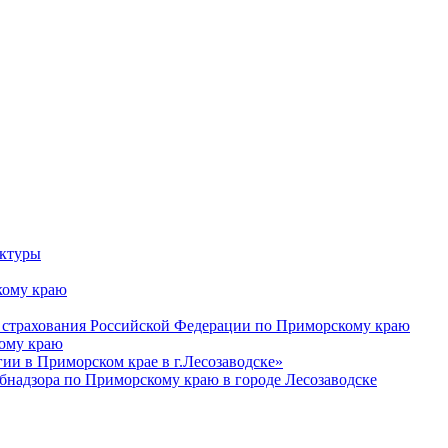
уктуры
ому краю
 страхования Российской Федерации по Приморскому краю
кому краю
и в Приморском крае в г.Лесозаводске»
бнадзора по Приморскому краю в городе Лесозаводске