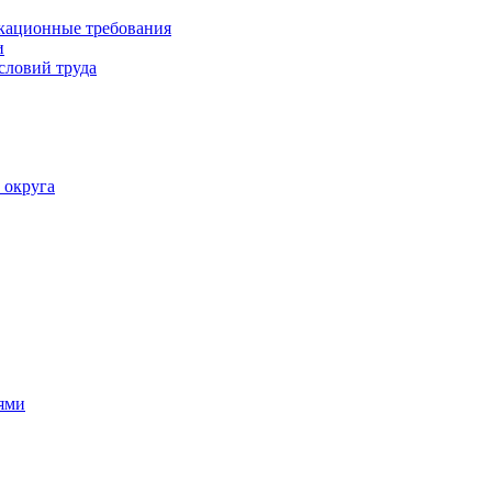
кационные требования
и
словий труда
 округа
ями