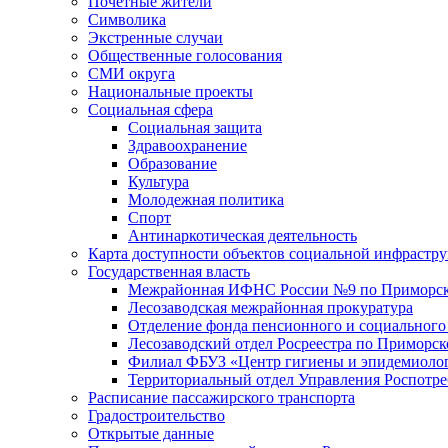
Почетные жители
Символика
Экстренные случаи
Общественные голосования
СМИ округа
Национальные проекты
Социальная сфера
Социальная защита
Здравоохранение
Образование
Культура
Молодежная политика
Спорт
Антинаркотическая деятельность
Карта доступности объектов социальной инфрастр
Государственная власть
Межрайонная ИФНС России №9 по Приморск
Лесозаводская межрайонная прокуратура
Отделение фонда пенсионного и социального
Лесозаводский отдел Росреестра по Приморс
Филиал ФБУЗ «Центр гигиены и эпидемиологи
Территориальный отдел Управления Роспотре
Расписание пассажирского транспорта
Градостроительство
Открытые данные