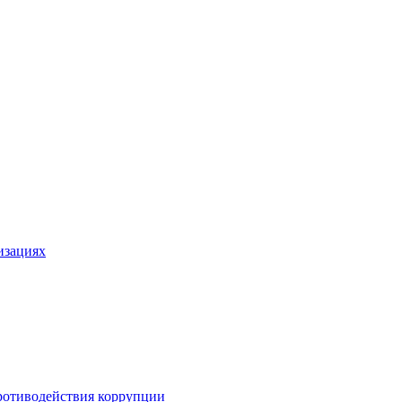
изациях
ротиводействия коррупции