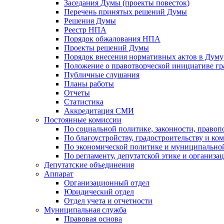
Заседания Думы (проекты повесток)
Перечень принятых решений Думы
Решения Думы
Реестр НПА
Порядок обжалования НПА
Проекты решений Думы
Порядок внесения нормативных актов в Думу
Положение о правотворческой инициативе г
Публичные слушания
Планы работы
Отчеты
Статистика
Аккредитация СМИ
Постоянные комиссии
По социальной политике, законности, правоп
По благоустройству, градостроительству и ко
По экономической политике и муниципально
По регламенту, депутатской этике и организ
Депутатские объединения
Аппарат
Организационный отдел
Юридический отдел
Отдел учета и отчетности
Муниципальная служба
Правовая основа