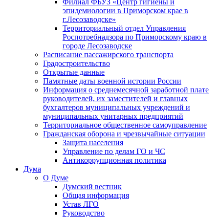
Филиал ФБУЗ «Центр гигиены и
эпидемиологии в Приморском крае в
г.Лесозаводске»
Территориальный отдел Управления
Роспотребнадзора по Приморскому краю в
городе Лесозаводске
Расписание пассажирского транспорта
Градостроительство
Открытые данные
Памятные даты военной истории России
Информация о среднемесячной заработной плате
руководителей, их заместителей и главных
бухгалтеров муниципальных учреждений и
муниципальных унитарных предприятий
Территориальное общественное самоуправление
Гражданская оборона и чрезвычайные ситуации
Защита населения
Управление по делам ГО и ЧС
Антикоррупционная политика
Дума
О Думе
Думский вестник
Общая информация
Устав ЛГО
Руководство