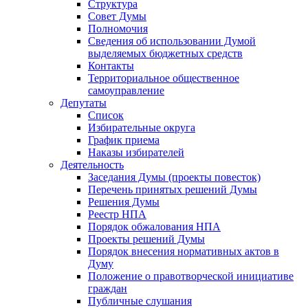
Структура
Совет Думы
Полномочия
Сведения об использовании Думой
выделяемых бюджетных средств
Контакты
Территориальное общественное
самоуправление
Депутаты
Список
Избирательные округа
График приема
Наказы избирателей
Деятельность
Заседания Думы (проекты повесток)
Перечень принятых решений Думы
Решения Думы
Реестр НПА
Порядок обжалования НПА
Проекты решений Думы
Порядок внесения нормативных актов в
Думу
Положение о правотворческой инициативе
граждан
Публичные слушания