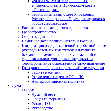
Филиал ФБУЗ «Центр гигиены и
эпидемиологии в Приморском крае в
г.Лесозаводске»
Территориальный отдел Управления
Роспотребнадзора по Приморскому краю в
городе Лесозаводске
Расписание пассажирского транспорта
Градостроительство
Открытые данные
Памятные даты военной истории России
Информация о среднемесячной заработной плате
руководителей, их заместителей и главных
бухгалтеров муниципальных учреждений и
муниципальных унитарных предприятий
Территориальное общественное самоуправление
Гражданская оборона и чрезвычайные ситуации
Защита населения
Управление по делам ГО и ЧС
Антикоррупционная политика
Дума
О Думе
Думский вестник
Общая информация
Устав ЛГО
Руководство