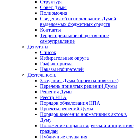
Структура
Совет Думы
Полномочия
Сведения об использовании Думой
выделяемых бюджетных средств
Контакты
Территориальное общественное
самоуправление
Депутаты
Список
Избирательные округа
График приема
Наказы избирателей
Деятельность
Заседания Думы (проекты повесток)
Перечень принятых решений Думы
Решения Думы
Реестр НПА
Порядок обжалования НПА
Проекты решений Думы
Порядок внесения нормативных актов в
Думу
Положение о правотворческой инициативе
граждан
Публичные слушания