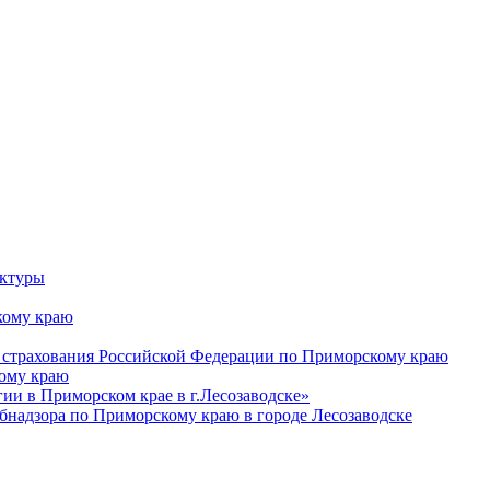
уктуры
ому краю
 страхования Российской Федерации по Приморскому краю
кому краю
и в Приморском крае в г.Лесозаводске»
бнадзора по Приморскому краю в городе Лесозаводске