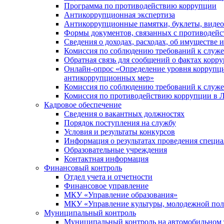
Программа по противодействию коррупции
Антикоррупционная экспертиза
Антикоррупционные памятки, буклеты, виде
Формы документов, связанных с противодейс
Сведения о доходах, расходах, об имуществе 
Комиссия по соблюдению требований к служ
Обратная связь для сообщений о фактах корр
Онлайн-опрос «Определение уровня коррупци
антикоррупционных мер»
Комиссия по соблюдению требований к служ
Комиссия по противодействию коррупции в Л
Кадровое обеспечение
Сведения о вакантных должностях
Порядок поступления на службу
Условия и результаты конкурсов
Информация о результатах проведения специа
Образовательные учреждения
Контактная информация
Финансовый контроль
Отдел учета и отчетности
Финансовое управление
МКУ «Управление образования»
МКУ «Управление культуры, молодежной пол
Муниципальный контроль
Муниципальный контроль на автомобильном т