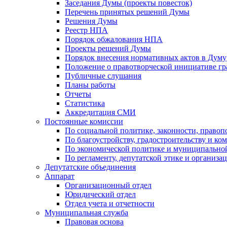
Заседания Думы (проекты повесток)
Перечень принятых решений Думы
Решения Думы
Реестр НПА
Порядок обжалования НПА
Проекты решений Думы
Порядок внесения нормативных актов в Думу
Положение о правотворческой инициативе г
Публичные слушания
Планы работы
Отчеты
Статистика
Аккредитация СМИ
Постоянные комиссии
По социальной политике, законности, правоп
По благоустройству, градостроительству и ко
По экономической политике и муниципально
По регламенту, депутатской этике и организ
Депутатские объединения
Аппарат
Организационный отдел
Юридический отдел
Отдел учета и отчетности
Муниципальная служба
Правовая основа