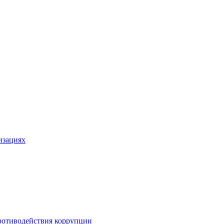
изациях
ротиводействия коррупции