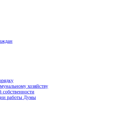
раждан
орядку
ммунальному хозяйству
й собственности
ации работы Думы