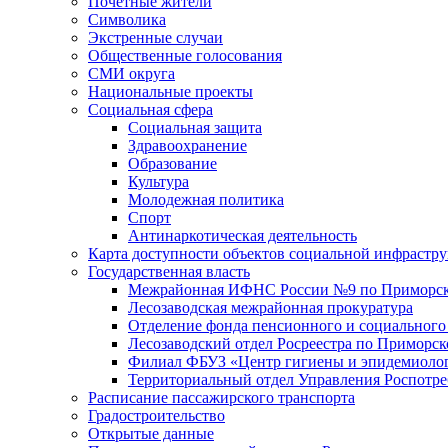
Почетные жители
Символика
Экстренные случаи
Общественные голосования
СМИ округа
Национальные проекты
Социальная сфера
Социальная защита
Здравоохранение
Образование
Культура
Молодежная политика
Спорт
Антинаркотическая деятельность
Карта доступности объектов социальной инфрастр
Государственная власть
Межрайонная ИФНС России №9 по Приморск
Лесозаводская межрайонная прокуратура
Отделение фонда пенсионного и социального
Лесозаводский отдел Росреестра по Приморс
Филиал ФБУЗ «Центр гигиены и эпидемиологи
Территориальный отдел Управления Роспотре
Расписание пассажирского транспорта
Градостроительство
Открытые данные