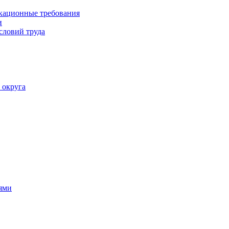
кационные требования
и
словий труда
 округа
ями