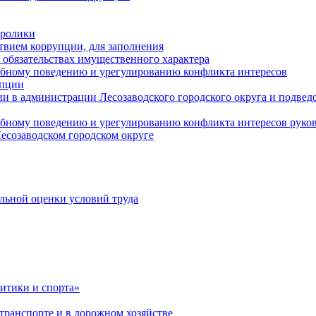
оролики
твием коррупции, для заполнения
и обязательствах имущественного характера
ебному поведению и урегулированию конфликта интересов
упции
и в администрации Лесозаводского городского округа и подве
ебному поведению и урегулированию конфликта интересов рук
есозаводском городском округе
льной оценки условий труда
итики и спорта»
ранспорте и в дорожном хозяйстве