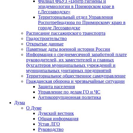
Филиал ФБУЗ «Центр гигиены и
эпидемиологии в Приморском крае в
г.Лесозаводске»
Территориальный отдел Управления
Роспотребнадзора по Приморскому краю в
городе Лесозаводске
Расписание пассажирского транспорта
Градостроительство
Открытые данные
Памятные даты военной истории России
Информация о среднемесячной заработной плате
руководителей, их заместителей и главных
бухгалтеров муниципальных учреждений и
муниципальных унитарных предприятий
Территориальное общественное самоуправление
Гражданская оборона и чрезвычайные ситуации
Защита населения
Управление по делам ГО и ЧС
Антикоррупционная политика
Дума
О Думе
Думский вестник
Общая информация
Устав ЛГО
Руководство