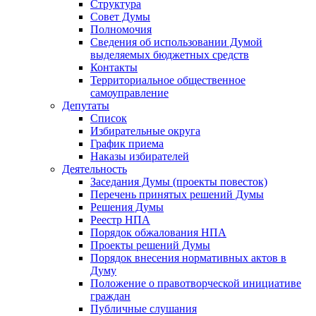
Структура
Совет Думы
Полномочия
Сведения об использовании Думой
выделяемых бюджетных средств
Контакты
Территориальное общественное
самоуправление
Депутаты
Список
Избирательные округа
График приема
Наказы избирателей
Деятельность
Заседания Думы (проекты повесток)
Перечень принятых решений Думы
Решения Думы
Реестр НПА
Порядок обжалования НПА
Проекты решений Думы
Порядок внесения нормативных актов в
Думу
Положение о правотворческой инициативе
граждан
Публичные слушания