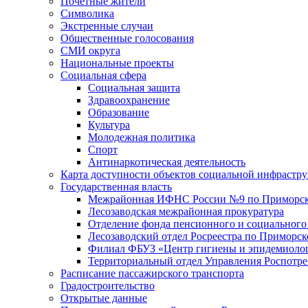
Почетные жители
Символика
Экстренные случаи
Общественные голосования
СМИ округа
Национальные проекты
Социальная сфера
Социальная защита
Здравоохранение
Образование
Культура
Молодежная политика
Спорт
Антинаркотическая деятельность
Карта доступности объектов социальной инфрастр
Государственная власть
Межрайонная ИФНС России №9 по Приморск
Лесозаводская межрайонная прокуратура
Отделение фонда пенсионного и социального
Лесозаводский отдел Росреестра по Приморс
Филиал ФБУЗ «Центр гигиены и эпидемиологи
Территориальный отдел Управления Роспотре
Расписание пассажирского транспорта
Градостроительство
Открытые данные