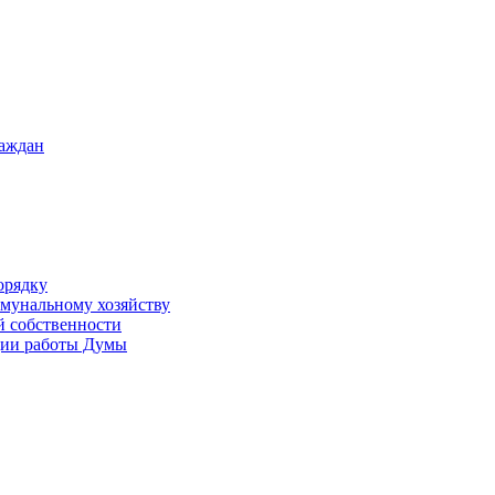
раждан
орядку
ммунальному хозяйству
й собственности
ации работы Думы