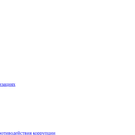
изациях
ротиводействия коррупции