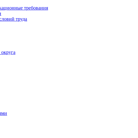
кационные требования
и
словий труда
 округа
ями