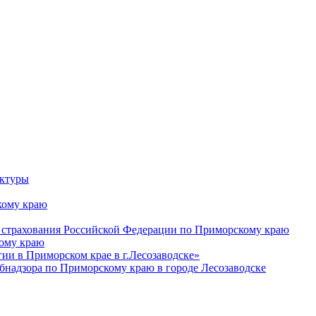
уктуры
ому краю
 страхования Российской Федерации по Приморскому краю
кому краю
и в Приморском крае в г.Лесозаводске»
бнадзора по Приморскому краю в городе Лесозаводске