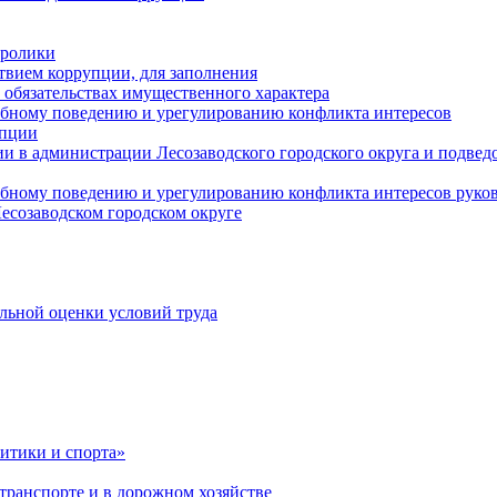
оролики
твием коррупции, для заполнения
и обязательствах имущественного характера
ебному поведению и урегулированию конфликта интересов
упции
и в администрации Лесозаводского городского округа и подве
ебному поведению и урегулированию конфликта интересов рук
есозаводском городском округе
льной оценки условий труда
итики и спорта»
ранспорте и в дорожном хозяйстве