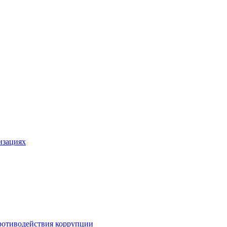
изациях
ротиводействия коррупции