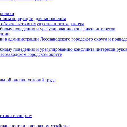
оролики
твием коррупции, для заполнения
и обязательствах имущественного характера
ебному поведению и урегулированию конфликта интересов
упции
и в администрации Лесозаводского городского округа и подве
ебному поведению и урегулированию конфликта интересов рук
есозаводском городском округе
льной оценки условий труда
итики и спорта»
ранспорте и в дорожном хозяйстве