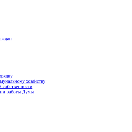
раждан
орядку
ммунальному хозяйству
й собственности
ации работы Думы