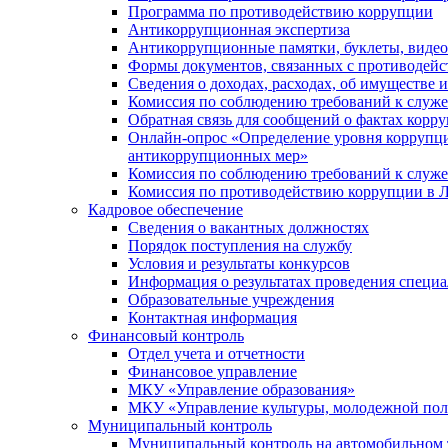
Программа по противодействию коррупции
Антикоррупционная экспертиза
Антикоррупционные памятки, буклеты, виде
Формы документов, связанных с противодейс
Сведения о доходах, расходах, об имуществе 
Комиссия по соблюдению требований к служ
Обратная связь для сообщений о фактах корр
Онлайн-опрос «Определение уровня коррупци
антикоррупционных мер»
Комиссия по соблюдению требований к служ
Комиссия по противодействию коррупции в Л
Кадровое обеспечение
Сведения о вакантных должностях
Порядок поступления на службу
Условия и результаты конкурсов
Информация о результатах проведения специа
Образовательные учреждения
Контактная информация
Финансовый контроль
Отдел учета и отчетности
Финансовое управление
МКУ «Управление образования»
МКУ «Управление культуры, молодежной пол
Муниципальный контроль
Муниципальный контроль на автомобильном т