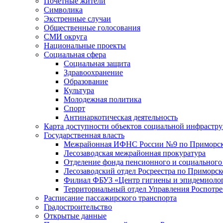
Почетные жители
Символика
Экстренные случаи
Общественные голосования
СМИ округа
Национальные проекты
Социальная сфера
Социальная защита
Здравоохранение
Образование
Культура
Молодежная политика
Спорт
Антинаркотическая деятельность
Карта доступности объектов социальной инфрастр
Государственная власть
Межрайонная ИФНС России №9 по Приморск
Лесозаводская межрайонная прокуратура
Отделение фонда пенсионного и социального
Лесозаводский отдел Росреестра по Приморс
Филиал ФБУЗ «Центр гигиены и эпидемиологи
Территориальный отдел Управления Роспотре
Расписание пассажирского транспорта
Градостроительство
Открытые данные