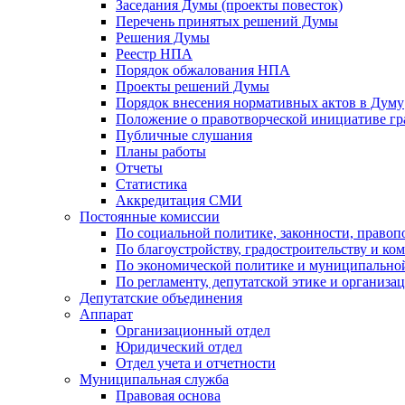
Заседания Думы (проекты повесток)
Перечень принятых решений Думы
Решения Думы
Реестр НПА
Порядок обжалования НПА
Проекты решений Думы
Порядок внесения нормативных актов в Думу
Положение о правотворческой инициативе г
Публичные слушания
Планы работы
Отчеты
Статистика
Аккредитация СМИ
Постоянные комиссии
По социальной политике, законности, правоп
По благоустройству, градостроительству и ко
По экономической политике и муниципально
По регламенту, депутатской этике и организ
Депутатские объединения
Аппарат
Организационный отдел
Юридический отдел
Отдел учета и отчетности
Муниципальная служба
Правовая основа