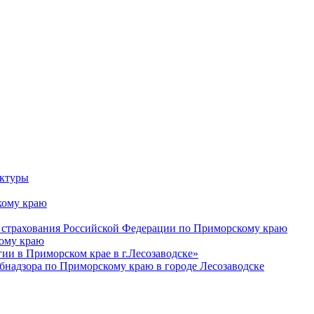
уктуры
ому краю
 страхования Российской Федерации по Приморскому краю
кому краю
и в Приморском крае в г.Лесозаводске»
бнадзора по Приморскому краю в городе Лесозаводске