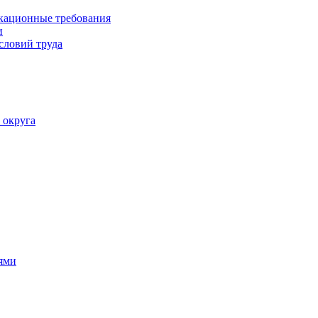
кационные требования
и
словий труда
 округа
ями