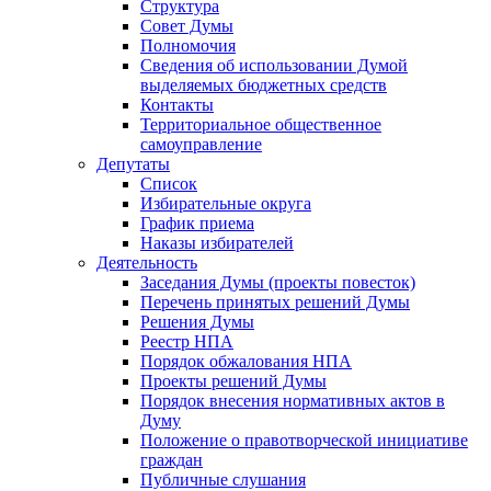
Структура
Совет Думы
Полномочия
Сведения об использовании Думой
выделяемых бюджетных средств
Контакты
Территориальное общественное
самоуправление
Депутаты
Список
Избирательные округа
График приема
Наказы избирателей
Деятельность
Заседания Думы (проекты повесток)
Перечень принятых решений Думы
Решения Думы
Реестр НПА
Порядок обжалования НПА
Проекты решений Думы
Порядок внесения нормативных актов в
Думу
Положение о правотворческой инициативе
граждан
Публичные слушания