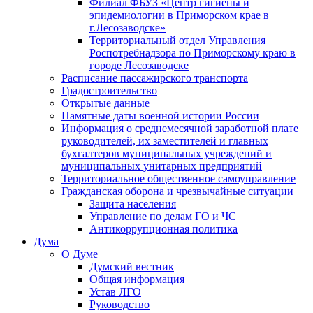
Филиал ФБУЗ «Центр гигиены и
эпидемиологии в Приморском крае в
г.Лесозаводске»
Территориальный отдел Управления
Роспотребнадзора по Приморскому краю в
городе Лесозаводске
Расписание пассажирского транспорта
Градостроительство
Открытые данные
Памятные даты военной истории России
Информация о среднемесячной заработной плате
руководителей, их заместителей и главных
бухгалтеров муниципальных учреждений и
муниципальных унитарных предприятий
Территориальное общественное самоуправление
Гражданская оборона и чрезвычайные ситуации
Защита населения
Управление по делам ГО и ЧС
Антикоррупционная политика
Дума
О Думе
Думский вестник
Общая информация
Устав ЛГО
Руководство