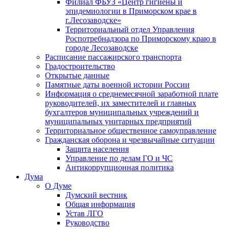
Филиал ФБУЗ «Центр гигиены и
эпидемиологии в Приморском крае в
г.Лесозаводске»
Территориальный отдел Управления
Роспотребнадзора по Приморскому краю в
городе Лесозаводске
Расписание пассажирского транспорта
Градостроительство
Открытые данные
Памятные даты военной истории России
Информация о среднемесячной заработной плате
руководителей, их заместителей и главных
бухгалтеров муниципальных учреждений и
муниципальных унитарных предприятий
Территориальное общественное самоуправление
Гражданская оборона и чрезвычайные ситуации
Защита населения
Управление по делам ГО и ЧС
Антикоррупционная политика
Дума
О Думе
Думский вестник
Общая информация
Устав ЛГО
Руководство