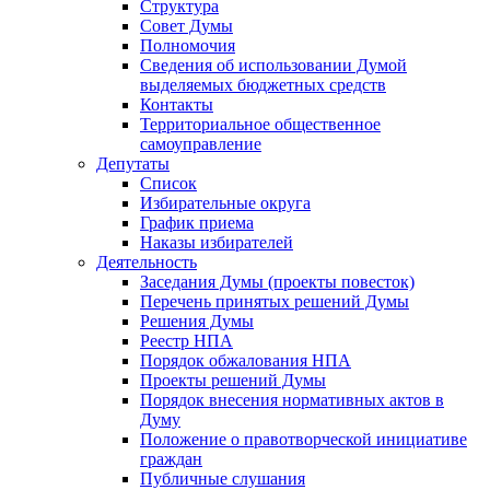
Структура
Совет Думы
Полномочия
Сведения об использовании Думой
выделяемых бюджетных средств
Контакты
Территориальное общественное
самоуправление
Депутаты
Список
Избирательные округа
График приема
Наказы избирателей
Деятельность
Заседания Думы (проекты повесток)
Перечень принятых решений Думы
Решения Думы
Реестр НПА
Порядок обжалования НПА
Проекты решений Думы
Порядок внесения нормативных актов в
Думу
Положение о правотворческой инициативе
граждан
Публичные слушания