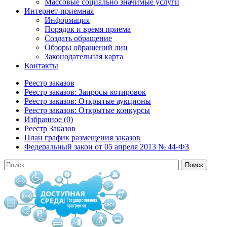
Массовые социально значимые услуги
Интернет-приемная
Информация
Порядок и время приема
Создать обращение
Обзоры обращений лиц
Законодательная карта
Контакты
Реестр заказов
Реестр заказов: Запросы котировок
Реестр заказов: Открытые аукционы
Реестр заказов: Открытые конкурсы
Избранное (0)
Реестр Заказов
План график размещения заказов
Федеральный закон от 05 апреля 2013 № 44-ФЗ