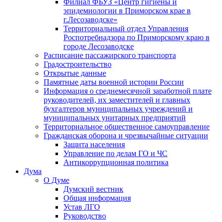
Филиал ФБУЗ «Центр гигиены и
эпидемиологии в Приморском крае в
г.Лесозаводске»
Территориальный отдел Управления
Роспотребнадзора по Приморскому краю в
городе Лесозаводске
Расписание пассажирского транспорта
Градостроительство
Открытые данные
Памятные даты военной истории России
Информация о среднемесячной заработной плате
руководителей, их заместителей и главных
бухгалтеров муниципальных учреждений и
муниципальных унитарных предприятий
Территориальное общественное самоуправление
Гражданская оборона и чрезвычайные ситуации
Защита населения
Управление по делам ГО и ЧС
Антикоррупционная политика
Дума
О Думе
Думский вестник
Общая информация
Устав ЛГО
Руководство