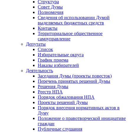
Структура
Совет Думы
Полномочия
Сведения об использовании Думой
выделяемых бюджетных средств
Контакты
Территориальное общественное
самоуправление
Депутаты
Список
Избирательные округа
График приема
Наказы избирателей
Деятельность
Заседания Думы (проекты повесток)
Перечень принятых решений Думы
Решения Думы
Реестр НПА
Порядок обжалования НПА
Проекты решений Думы
Порядок внесения нормативных актов в
Думу
Положение о правотворческой инициативе
граждан
Публичные слушания