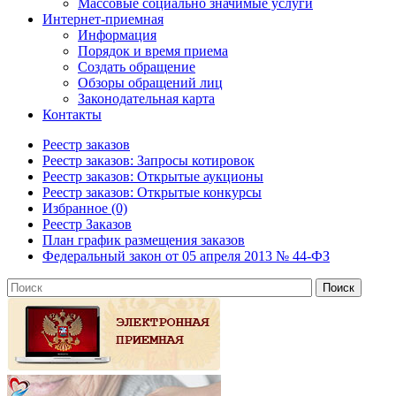
Массовые социально значимые услуги
Интернет-приемная
Информация
Порядок и время приема
Создать обращение
Обзоры обращений лиц
Законодательная карта
Контакты
Реестр заказов
Реестр заказов: Запросы котировок
Реестр заказов: Открытые аукционы
Реестр заказов: Открытые конкурсы
Избранное (0)
Реестр Заказов
План график размещения заказов
Федеральный закон от 05 апреля 2013 № 44-ФЗ