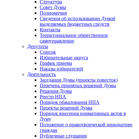
Структура
Совет Думы
Полномочия
Сведения об использовании Думой
выделяемых бюджетных средств
Контакты
Территориальное общественное
самоуправление
Депутаты
Список
Избирательные округа
График приема
Наказы избирателей
Деятельность
Заседания Думы (проекты повесток)
Перечень принятых решений Думы
Решения Думы
Реестр НПА
Порядок обжалования НПА
Проекты решений Думы
Порядок внесения нормативных актов в
Думу
Положение о правотворческой инициативе
граждан
Публичные слушания