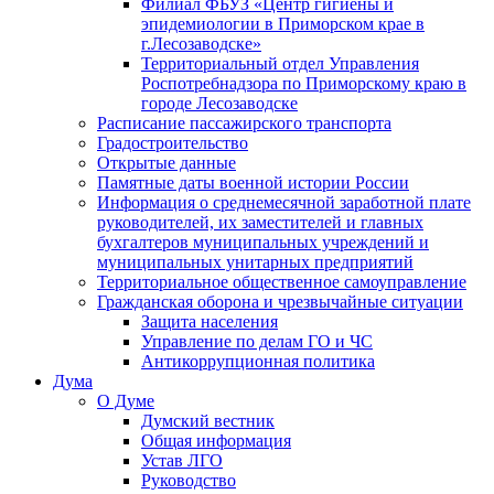
Филиал ФБУЗ «Центр гигиены и
эпидемиологии в Приморском крае в
г.Лесозаводске»
Территориальный отдел Управления
Роспотребнадзора по Приморскому краю в
городе Лесозаводске
Расписание пассажирского транспорта
Градостроительство
Открытые данные
Памятные даты военной истории России
Информация о среднемесячной заработной плате
руководителей, их заместителей и главных
бухгалтеров муниципальных учреждений и
муниципальных унитарных предприятий
Территориальное общественное самоуправление
Гражданская оборона и чрезвычайные ситуации
Защита населения
Управление по делам ГО и ЧС
Антикоррупционная политика
Дума
О Думе
Думский вестник
Общая информация
Устав ЛГО
Руководство