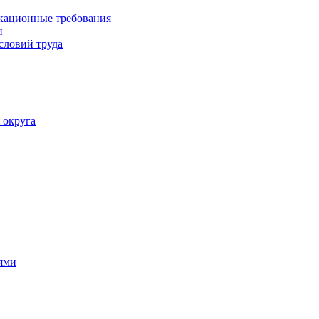
кационные требования
и
словий труда
 округа
ями