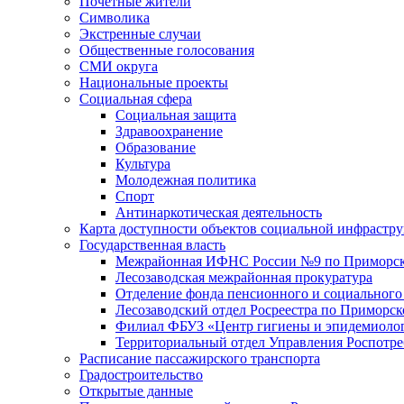
Почетные жители
Символика
Экстренные случаи
Общественные голосования
СМИ округа
Национальные проекты
Социальная сфера
Социальная защита
Здравоохранение
Образование
Культура
Молодежная политика
Спорт
Антинаркотическая деятельность
Карта доступности объектов социальной инфрастр
Государственная власть
Межрайонная ИФНС России №9 по Приморск
Лесозаводская межрайонная прокуратура
Отделение фонда пенсионного и социального
Лесозаводский отдел Росреестра по Приморс
Филиал ФБУЗ «Центр гигиены и эпидемиологи
Территориальный отдел Управления Роспотре
Расписание пассажирского транспорта
Градостроительство
Открытые данные