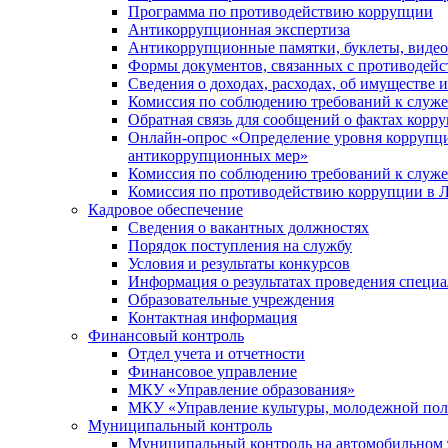
Программа по противодействию коррупции
Антикоррупционная экспертиза
Антикоррупционные памятки, буклеты, виде
Формы документов, связанных с противодейс
Сведения о доходах, расходах, об имуществе 
Комиссия по соблюдению требований к служ
Обратная связь для сообщений о фактах корр
Онлайн-опрос «Определение уровня коррупци
антикоррупционных мер»
Комиссия по соблюдению требований к служ
Комиссия по противодействию коррупции в Л
Кадровое обеспечение
Сведения о вакантных должностях
Порядок поступления на службу
Условия и результаты конкурсов
Информация о результатах проведения специа
Образовательные учреждения
Контактная информация
Финансовый контроль
Отдел учета и отчетности
Финансовое управление
МКУ «Управление образования»
МКУ «Управление культуры, молодежной пол
Муниципальный контроль
Муниципальный контроль на автомобильном т