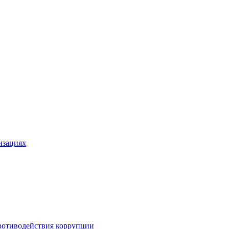
изациях
ротиводействия коррупции