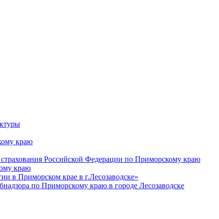
уктуры
ому краю
 страхования Российской Федерации по Приморскому краю
кому краю
и в Приморском крае в г.Лесозаводске»
бнадзора по Приморскому краю в городе Лесозаводске