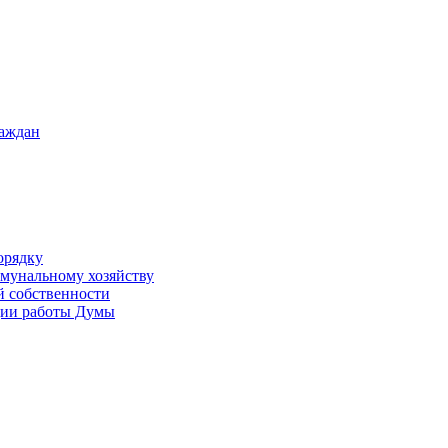
раждан
орядку
ммунальному хозяйству
й собственности
ации работы Думы