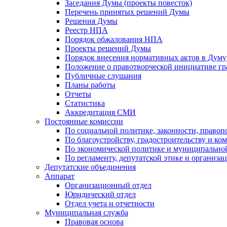
Заседания Думы (проекты повесток)
Перечень принятых решений Думы
Решения Думы
Реестр НПА
Порядок обжалования НПА
Проекты решений Думы
Порядок внесения нормативных актов в Думу
Положение о правотворческой инициативе г
Публичные слушания
Планы работы
Отчеты
Статистика
Аккредитация СМИ
Постоянные комиссии
По социальной политике, законности, правоп
По благоустройству, градостроительству и ко
По экономической политике и муниципально
По регламенту, депутатской этике и организ
Депутатские объединения
Аппарат
Организационный отдел
Юридический отдел
Отдел учета и отчетности
Муниципальная служба
Правовая основа