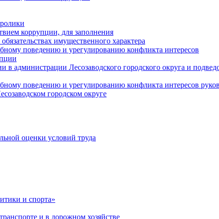
оролики
твием коррупции, для заполнения
и обязательствах имущественного характера
ебному поведению и урегулированию конфликта интересов
упции
и в администрации Лесозаводского городского округа и подве
ебному поведению и урегулированию конфликта интересов рук
есозаводском городском округе
льной оценки условий труда
итики и спорта»
ранспорте и в дорожном хозяйстве