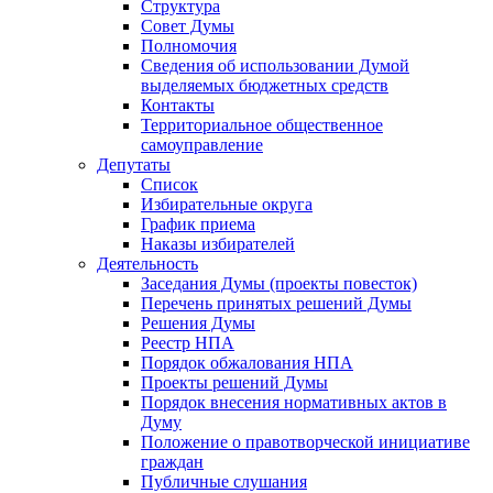
Структура
Совет Думы
Полномочия
Сведения об использовании Думой
выделяемых бюджетных средств
Контакты
Территориальное общественное
самоуправление
Депутаты
Список
Избирательные округа
График приема
Наказы избирателей
Деятельность
Заседания Думы (проекты повесток)
Перечень принятых решений Думы
Решения Думы
Реестр НПА
Порядок обжалования НПА
Проекты решений Думы
Порядок внесения нормативных актов в
Думу
Положение о правотворческой инициативе
граждан
Публичные слушания