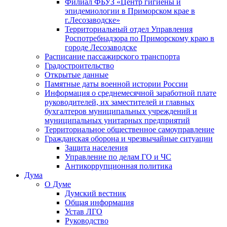
Филиал ФБУЗ «Центр гигиены и
эпидемиологии в Приморском крае в
г.Лесозаводске»
Территориальный отдел Управления
Роспотребнадзора по Приморскому краю в
городе Лесозаводске
Расписание пассажирского транспорта
Градостроительство
Открытые данные
Памятные даты военной истории России
Информация о среднемесячной заработной плате
руководителей, их заместителей и главных
бухгалтеров муниципальных учреждений и
муниципальных унитарных предприятий
Территориальное общественное самоуправление
Гражданская оборона и чрезвычайные ситуации
Защита населения
Управление по делам ГО и ЧС
Антикоррупционная политика
Дума
О Думе
Думский вестник
Общая информация
Устав ЛГО
Руководство