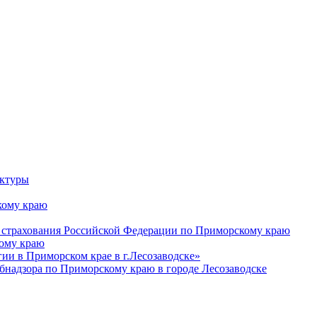
уктуры
ому краю
 страхования Российской Федерации по Приморскому краю
кому краю
и в Приморском крае в г.Лесозаводске»
бнадзора по Приморскому краю в городе Лесозаводске