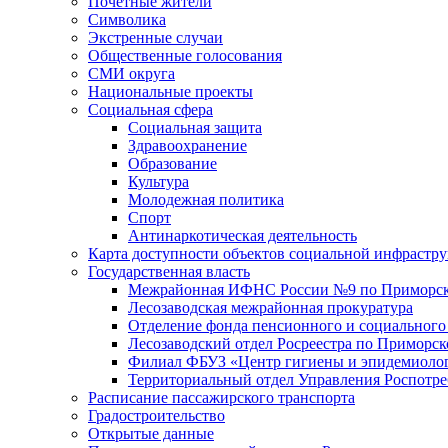
Почетные жители
Символика
Экстренные случаи
Общественные голосования
СМИ округа
Национальные проекты
Социальная сфера
Социальная защита
Здравоохранение
Образование
Культура
Молодежная политика
Спорт
Антинаркотическая деятельность
Карта доступности объектов социальной инфрастр
Государственная власть
Межрайонная ИФНС России №9 по Приморск
Лесозаводская межрайонная прокуратура
Отделение фонда пенсионного и социального
Лесозаводский отдел Росреестра по Приморс
Филиал ФБУЗ «Центр гигиены и эпидемиологи
Территориальный отдел Управления Роспотре
Расписание пассажирского транспорта
Градостроительство
Открытые данные