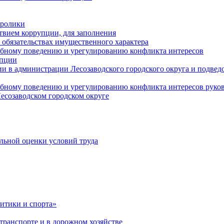
оролики
твием коррупции, для заполнения
и обязательствах имущественного характера
ебному поведению и урегулированию конфликта интересов
упции
и в администрации Лесозаводского городского округа и подве
ебному поведению и урегулированию конфликта интересов рук
есозаводском городском округе
льной оценки условий труда
итики и спорта»
ранспорте и в дорожном хозяйстве