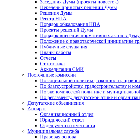
Заседания Думы (проекты повесток)
Перечень принятых решений Думы
Решения Думы
Реестр НПА
Порядок обжалования НПА
Проекты решений Думы
Порядок внесения нормативных актов в Думу
Положение о правотворческой инициативе г
Публичные слушания
Планы работы
Отчеты
Статистика
Аккредитация СМИ
Постоянные комиссии
По социальной политике, законности, правоп
По благоустройству, градостроительству и ко
По экономической политике и муниципально
По регламенту, депутатской этике и организ
Депутатские объединения
Аппарат
Организационный отдел
Юридический отдел
Отдел учета и отчетности
Муниципальная служба
Правовая основа