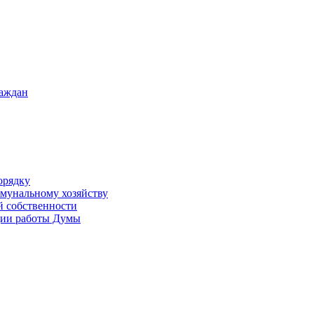
раждан
орядку
ммунальному хозяйству
й собственности
ации работы Думы