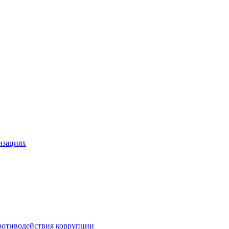
изациях
ротиводействия коррупции