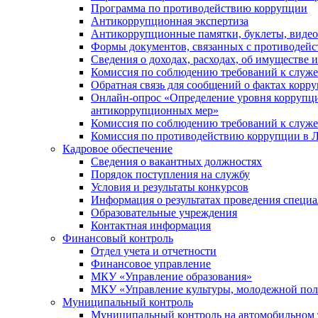
Программа по противодействию коррупции
Антикоррупционная экспертиза
Антикоррупционные памятки, буклеты, виде
Формы документов, связанных с противодейс
Сведения о доходах, расходах, об имуществе 
Комиссия по соблюдению требований к служ
Обратная связь для сообщений о фактах корр
Онлайн-опрос «Определение уровня коррупци
антикоррупционных мер»
Комиссия по соблюдению требований к служ
Комиссия по противодействию коррупции в Л
Кадровое обеспечение
Сведения о вакантных должностях
Порядок поступления на службу
Условия и результаты конкурсов
Информация о результатах проведения специа
Образовательные учреждения
Контактная информация
Финансовый контроль
Отдел учета и отчетности
Финансовое управление
МКУ «Управление образования»
МКУ «Управление культуры, молодежной пол
Муниципальный контроль
Муниципальный контроль на автомобильном т