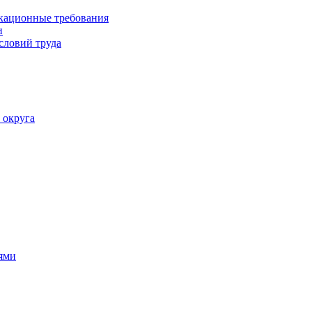
кационные требования
и
словий труда
 округа
ями