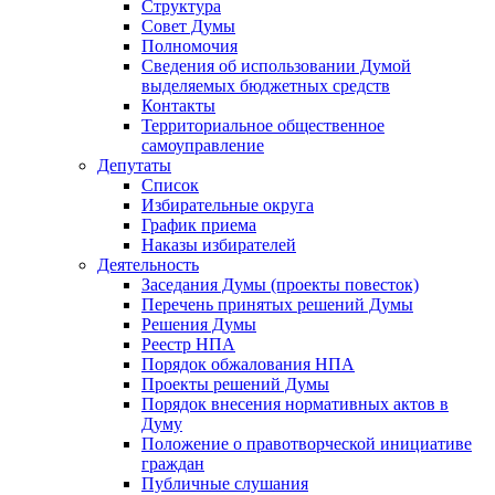
Структура
Совет Думы
Полномочия
Сведения об использовании Думой
выделяемых бюджетных средств
Контакты
Территориальное общественное
самоуправление
Депутаты
Список
Избирательные округа
График приема
Наказы избирателей
Деятельность
Заседания Думы (проекты повесток)
Перечень принятых решений Думы
Решения Думы
Реестр НПА
Порядок обжалования НПА
Проекты решений Думы
Порядок внесения нормативных актов в
Думу
Положение о правотворческой инициативе
граждан
Публичные слушания