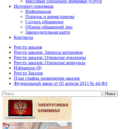
Массовые социально значимые услуги
Интернет-приемная
Информация
Порядок и время приема
Создать обращение
Обзоры обращений лиц
Законодательная карта
Контакты
Реестр заказов
Реестр заказов: Запросы котировок
Реестр заказов: Открытые аукционы
Реестр заказов: Открытые конкурсы
Избранное (0)
Реестр Заказов
План график размещения заказов
Федеральный закон от 05 апреля 2013 № 44-ФЗ