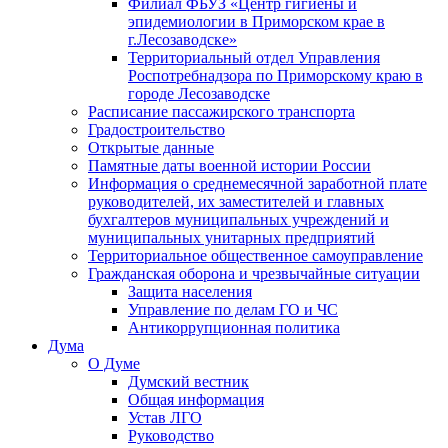
Филиал ФБУЗ «Центр гигиены и
эпидемиологии в Приморском крае в
г.Лесозаводске»
Территориальный отдел Управления
Роспотребнадзора по Приморскому краю в
городе Лесозаводске
Расписание пассажирского транспорта
Градостроительство
Открытые данные
Памятные даты военной истории России
Информация о среднемесячной заработной плате
руководителей, их заместителей и главных
бухгалтеров муниципальных учреждений и
муниципальных унитарных предприятий
Территориальное общественное самоуправление
Гражданская оборона и чрезвычайные ситуации
Защита населения
Управление по делам ГО и ЧС
Антикоррупционная политика
Дума
О Думе
Думский вестник
Общая информация
Устав ЛГО
Руководство