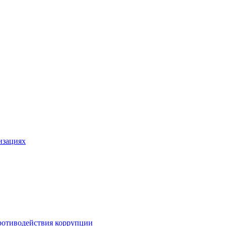
изациях
ротиводействия коррупции