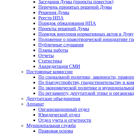
Заседания Думы (проекты повесток)
Перечень принятых решений Думы
Решения Думы
Реестр НПА
Порядок обжалования НПА
Проекты решений Думы
Порядок внесения нормативных актов в Думу
Положение о правотворческой инициативе г
Публичные слушания
Планы работы
Отчеты
Статистика
Аккредитация СМИ
Постоянные комиссии
По социальной политике, законности, правоп
По благоустройству, градостроительству и ко
По экономической политике и муниципально
По регламенту, депутатской этике и организ
Депутатские объединения
Аппарат
Организационный отдел
Юридический отдел
Отдел учета и отчетности
Муниципальная служба
Правовая основа