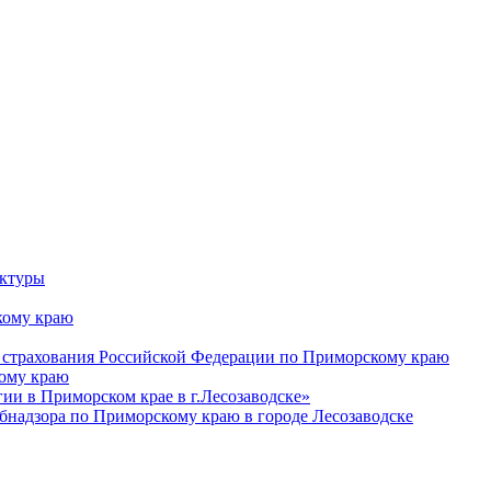
уктуры
ому краю
 страхования Российской Федерации по Приморскому краю
кому краю
и в Приморском крае в г.Лесозаводске»
бнадзора по Приморскому краю в городе Лесозаводске