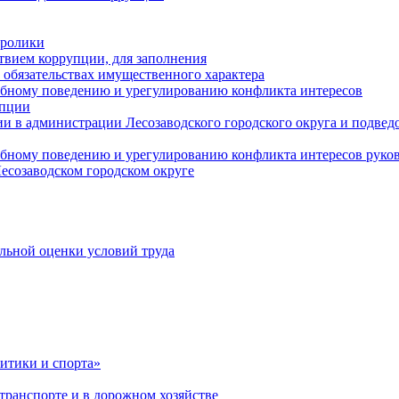
оролики
твием коррупции, для заполнения
и обязательствах имущественного характера
ебному поведению и урегулированию конфликта интересов
упции
и в администрации Лесозаводского городского округа и подве
ебному поведению и урегулированию конфликта интересов рук
есозаводском городском округе
льной оценки условий труда
итики и спорта»
ранспорте и в дорожном хозяйстве