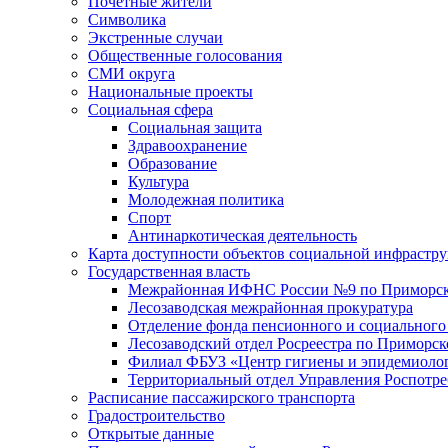
Почетные жители
Символика
Экстренные случаи
Общественные голосования
СМИ округа
Национальные проекты
Социальная сфера
Социальная защита
Здравоохранение
Образование
Культура
Молодежная политика
Спорт
Антинаркотическая деятельность
Карта доступности объектов социальной инфрастр
Государственная власть
Межрайонная ИФНС России №9 по Приморск
Лесозаводская межрайонная прокуратура
Отделение фонда пенсионного и социального
Лесозаводский отдел Росреестра по Приморс
Филиал ФБУЗ «Центр гигиены и эпидемиологи
Территориальный отдел Управления Роспотре
Расписание пассажирского транспорта
Градостроительство
Открытые данные