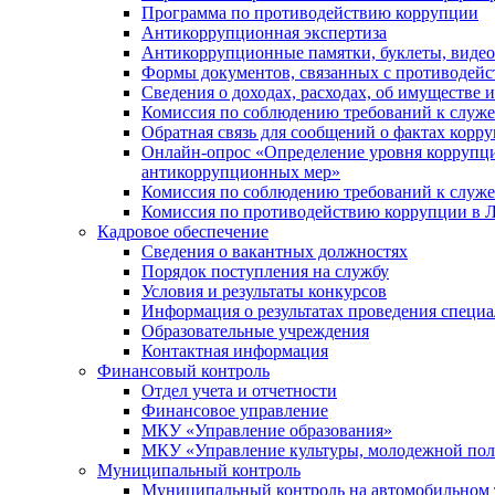
Программа по противодействию коррупции
Антикоррупционная экспертиза
Антикоррупционные памятки, буклеты, виде
Формы документов, связанных с противодейс
Сведения о доходах, расходах, об имуществе 
Комиссия по соблюдению требований к служ
Обратная связь для сообщений о фактах корр
Онлайн-опрос «Определение уровня коррупци
антикоррупционных мер»
Комиссия по соблюдению требований к служ
Комиссия по противодействию коррупции в Л
Кадровое обеспечение
Сведения о вакантных должностях
Порядок поступления на службу
Условия и результаты конкурсов
Информация о результатах проведения специа
Образовательные учреждения
Контактная информация
Финансовый контроль
Отдел учета и отчетности
Финансовое управление
МКУ «Управление образования»
МКУ «Управление культуры, молодежной пол
Муниципальный контроль
Муниципальный контроль на автомобильном т