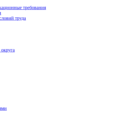
кационные требования
и
словий труда
 округа
ями