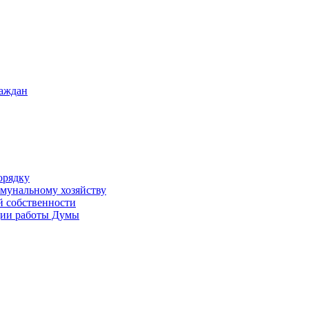
раждан
орядку
ммунальному хозяйству
й собственности
ации работы Думы