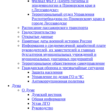
Филиал ФБУЗ «Центр гигиены и
эпидемиологии в Приморском крае в
г.Лесозаводске»
Территориальный отдел Управления
Роспотребнадзора по Приморскому краю в
городе Лесозаводске
Расписание пассажирского транспорта
Градостроительство
Открытые данные
Памятные даты военной истории России
Информация о среднемесячной заработной плате
руководителей, их заместителей и главных
бухгалтеров муниципальных учреждений и
муниципальных унитарных предприятий
Территориальное общественное самоуправление
Гражданская оборона и чрезвычайные ситуации
Защита населения
Управление по делам ГО и ЧС
Антикоррупционная политика
Дума
О Думе
Думский вестник
Общая информация
Устав ЛГО
Руководство