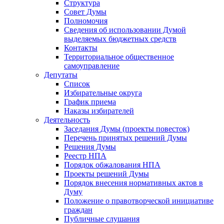
Структура
Совет Думы
Полномочия
Сведения об использовании Думой
выделяемых бюджетных средств
Контакты
Территориальное общественное
самоуправление
Депутаты
Список
Избирательные округа
График приема
Наказы избирателей
Деятельность
Заседания Думы (проекты повесток)
Перечень принятых решений Думы
Решения Думы
Реестр НПА
Порядок обжалования НПА
Проекты решений Думы
Порядок внесения нормативных актов в
Думу
Положение о правотворческой инициативе
граждан
Публичные слушания