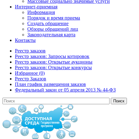
Массовые социально значимые услуги
Интернет-приемная
Информация
Порядок и время приема
Создать обращение
Обзоры обращений лиц
Законодательная карта
Контакты
Реестр заказов
Реестр заказов: Запросы котировок
Реестр заказов: Открытые аукционы
Реестр заказов: Открытые конкурсы
Избранное (0)
Реестр Заказов
План график размещения заказов
Федеральный закон от 05 апреля 2013 № 44-ФЗ