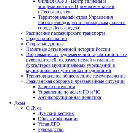
Филиал ФБУЗ «Центр гигиены и
эпидемиологии в Приморском крае в
г.Лесозаводске»
Территориальный отдел Управления
Роспотребнадзора по Приморскому краю в
городе Лесозаводске
Расписание пассажирского транспорта
Градостроительство
Открытые данные
Памятные даты военной истории России
Информация о среднемесячной заработной плате
руководителей, их заместителей и главных
бухгалтеров муниципальных учреждений и
муниципальных унитарных предприятий
Территориальное общественное самоуправление
Гражданская оборона и чрезвычайные ситуации
Защита населения
Управление по делам ГО и ЧС
Антикоррупционная политика
Дума
О Думе
Думский вестник
Общая информация
Устав ЛГО
Руководство