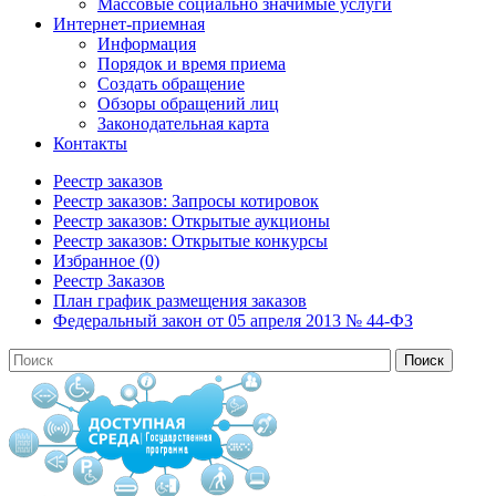
Массовые социально значимые услуги
Интернет-приемная
Информация
Порядок и время приема
Создать обращение
Обзоры обращений лиц
Законодательная карта
Контакты
Реестр заказов
Реестр заказов: Запросы котировок
Реестр заказов: Открытые аукционы
Реестр заказов: Открытые конкурсы
Избранное (0)
Реестр Заказов
План график размещения заказов
Федеральный закон от 05 апреля 2013 № 44-ФЗ