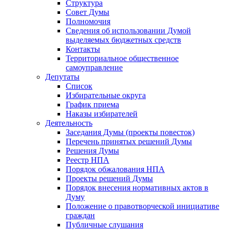
Структура
Совет Думы
Полномочия
Сведения об использовании Думой
выделяемых бюджетных средств
Контакты
Территориальное общественное
самоуправление
Депутаты
Список
Избирательные округа
График приема
Наказы избирателей
Деятельность
Заседания Думы (проекты повесток)
Перечень принятых решений Думы
Решения Думы
Реестр НПА
Порядок обжалования НПА
Проекты решений Думы
Порядок внесения нормативных актов в
Думу
Положение о правотворческой инициативе
граждан
Публичные слушания