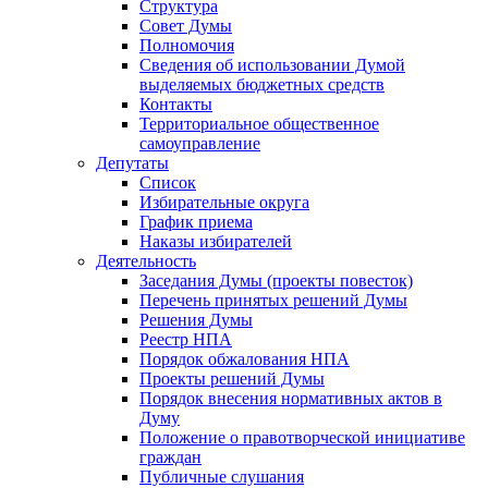
Структура
Совет Думы
Полномочия
Сведения об использовании Думой
выделяемых бюджетных средств
Контакты
Территориальное общественное
самоуправление
Депутаты
Список
Избирательные округа
График приема
Наказы избирателей
Деятельность
Заседания Думы (проекты повесток)
Перечень принятых решений Думы
Решения Думы
Реестр НПА
Порядок обжалования НПА
Проекты решений Думы
Порядок внесения нормативных актов в
Думу
Положение о правотворческой инициативе
граждан
Публичные слушания