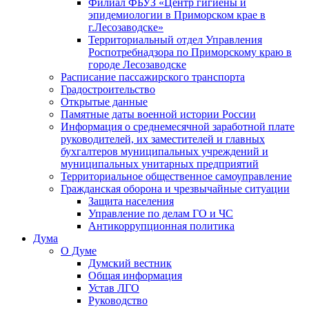
Филиал ФБУЗ «Центр гигиены и
эпидемиологии в Приморском крае в
г.Лесозаводске»
Территориальный отдел Управления
Роспотребнадзора по Приморскому краю в
городе Лесозаводске
Расписание пассажирского транспорта
Градостроительство
Открытые данные
Памятные даты военной истории России
Информация о среднемесячной заработной плате
руководителей, их заместителей и главных
бухгалтеров муниципальных учреждений и
муниципальных унитарных предприятий
Территориальное общественное самоуправление
Гражданская оборона и чрезвычайные ситуации
Защита населения
Управление по делам ГО и ЧС
Антикоррупционная политика
Дума
О Думе
Думский вестник
Общая информация
Устав ЛГО
Руководство