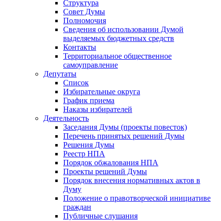
Структура
Совет Думы
Полномочия
Сведения об использовании Думой
выделяемых бюджетных средств
Контакты
Территориальное общественное
самоуправление
Депутаты
Список
Избирательные округа
График приема
Наказы избирателей
Деятельность
Заседания Думы (проекты повесток)
Перечень принятых решений Думы
Решения Думы
Реестр НПА
Порядок обжалования НПА
Проекты решений Думы
Порядок внесения нормативных актов в
Думу
Положение о правотворческой инициативе
граждан
Публичные слушания