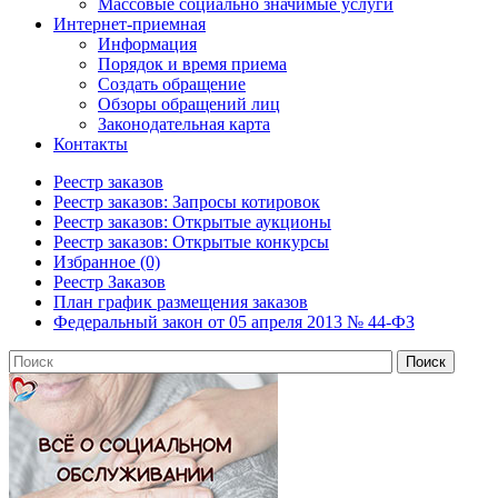
Массовые социально значимые услуги
Интернет-приемная
Информация
Порядок и время приема
Создать обращение
Обзоры обращений лиц
Законодательная карта
Контакты
Реестр заказов
Реестр заказов: Запросы котировок
Реестр заказов: Открытые аукционы
Реестр заказов: Открытые конкурсы
Избранное (0)
Реестр Заказов
План график размещения заказов
Федеральный закон от 05 апреля 2013 № 44-ФЗ