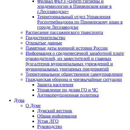
Филиал ФБУЗ «Центр гигиены и
эпидемиологии в Приморском крае в
г.Лесозаводске»
Территориальный отдел Управления
Роспотребнадзора по Приморскому краю в
городе Лесозаводске
Расписание пассажирского транспорта
Градостроительство
Открытые данные
Памятные даты военной истории России
Информация о среднемесячной заработной плате
руководителей, их заместителей и главных
бухгалтеров муниципальных учреждений и
муниципальных унитарных предприятий
Территориальное общественное самоуправление
Гражданская оборона и чрезвычайные ситуации
Защита населения
Управление по делам ГО и ЧС
Антикоррупционная политика
Дума
О Думе
Думский вестник
Общая информация
Устав ЛГО
Руководство