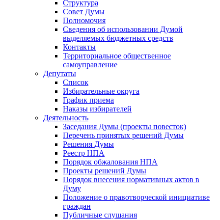
Структура
Совет Думы
Полномочия
Сведения об использовании Думой
выделяемых бюджетных средств
Контакты
Территориальное общественное
самоуправление
Депутаты
Список
Избирательные округа
График приема
Наказы избирателей
Деятельность
Заседания Думы (проекты повесток)
Перечень принятых решений Думы
Решения Думы
Реестр НПА
Порядок обжалования НПА
Проекты решений Думы
Порядок внесения нормативных актов в
Думу
Положение о правотворческой инициативе
граждан
Публичные слушания