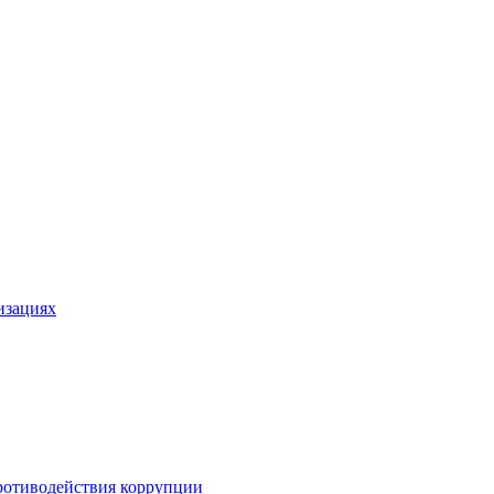
изациях
ротиводействия коррупции