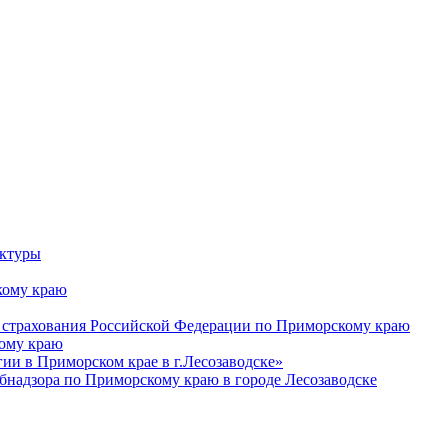
уктуры
ому краю
 страхования Российской Федерации по Приморскому краю
кому краю
и в Приморском крае в г.Лесозаводске»
бнадзора по Приморскому краю в городе Лесозаводске