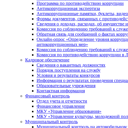
Программа по противодействию коррупции
Антикоррупционная экспертиза
Антикоррупционные памятки, буклеты, виде
Формы документов, связанных с противодейс
Сведения о доходах, расходах, об имуществе 
Комиссия по соблюдению требований к служ
Обратная связь для сообщений о фактах корр
Онлайн-опрос «Определение уровня коррупци
антикоррупционных мер»
Комиссия по соблюдению требований к служ
Комиссия по противодействию коррупции в Л
Кадровое обеспечение
Сведения о вакантных должностях
Порядок поступления на службу
Условия и результаты конкурсов
Информация о результатах проведения специа
Образовательные учреждения
Контактная информация
Финансовый контроль
Отдел учета и отчетности
Финансовое управление
МКУ «Управление образования»
МКУ «Управление культуры, молодежной пол
Муниципальный контроль
Муниципальный контроль на автомобильном т