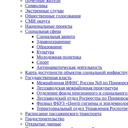
Почетные жители
Символика
Экстренные случаи
Общественные голосования
СМИ округа
Национальные проекты
Социальная сфера
Социальная защита
Здравоохранение
Образование
Культура
Молодежная политика
Спорт
Антинаркотическая деятельность
Карта доступности объектов социальной инфрастр
Государственная власть
Межрайонная ИФНС России №9 по Приморск
Лесозаводская межрайонная прокуратура
Отделение фонда пенсионного и социального
Лесозаводский отдел Росреестра по Приморс
Филиал ФБУЗ «Центр гигиены и эпидемиологи
Территориальный отдел Управления Роспотре
Расписание пассажирского транспорта
Градостроительство
Открытые данные