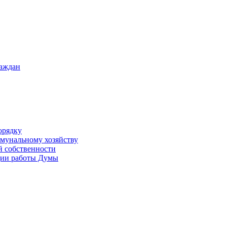
раждан
орядку
ммунальному хозяйству
й собственности
ации работы Думы