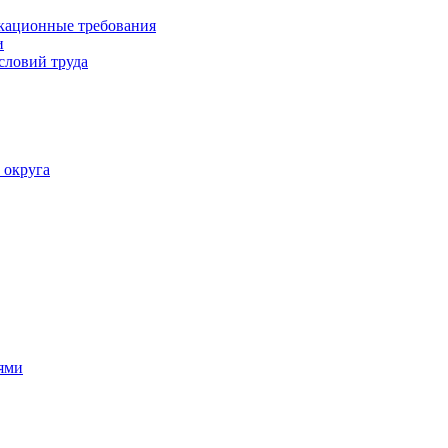
кационные требования
и
словий труда
 округа
ями