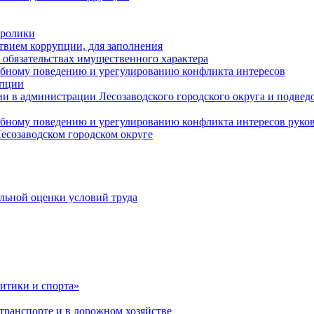
оролики
твием коррупции, для заполнения
и обязательствах имущественного характера
ебному поведению и урегулированию конфликта интересов
упции
и в администрации Лесозаводского городского округа и подве
ебному поведению и урегулированию конфликта интересов рук
есозаводском городском округе
льной оценки условий труда
итики и спорта»
ранспорте и в дорожном хозяйстве