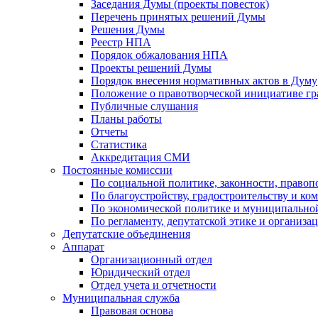
Заседания Думы (проекты повесток)
Перечень принятых решений Думы
Решения Думы
Реестр НПА
Порядок обжалования НПА
Проекты решений Думы
Порядок внесения нормативных актов в Думу
Положение о правотворческой инициативе г
Публичные слушания
Планы работы
Отчеты
Статистика
Аккредитация СМИ
Постоянные комиссии
По социальной политике, законности, правоп
По благоустройству, градостроительству и ко
По экономической политике и муниципально
По регламенту, депутатской этике и организ
Депутатские объединения
Аппарат
Организационный отдел
Юридический отдел
Отдел учета и отчетности
Муниципальная служба
Правовая основа