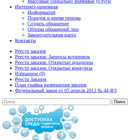
Массовые социально значимые услуги
Интернет-приемная
Информация
Порядок и время приема
Создать обращение
Обзоры обращений лиц
Законодательная карта
Контакты
Реестр заказов
Реестр заказов: Запросы котировок
Реестр заказов: Открытые аукционы
Реестр заказов: Открытые конкурсы
Избранное (0)
Реестр Заказов
План график размещения заказов
Федеральный закон от 05 апреля 2013 № 44-ФЗ