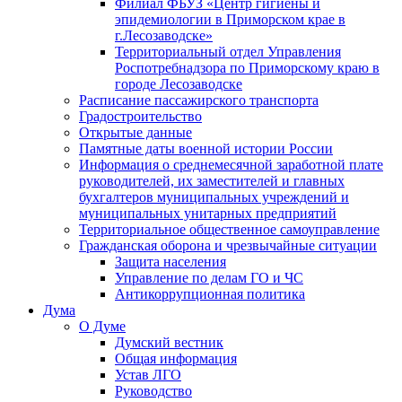
Филиал ФБУЗ «Центр гигиены и
эпидемиологии в Приморском крае в
г.Лесозаводске»
Территориальный отдел Управления
Роспотребнадзора по Приморскому краю в
городе Лесозаводске
Расписание пассажирского транспорта
Градостроительство
Открытые данные
Памятные даты военной истории России
Информация о среднемесячной заработной плате
руководителей, их заместителей и главных
бухгалтеров муниципальных учреждений и
муниципальных унитарных предприятий
Территориальное общественное самоуправление
Гражданская оборона и чрезвычайные ситуации
Защита населения
Управление по делам ГО и ЧС
Антикоррупционная политика
Дума
О Думе
Думский вестник
Общая информация
Устав ЛГО
Руководство