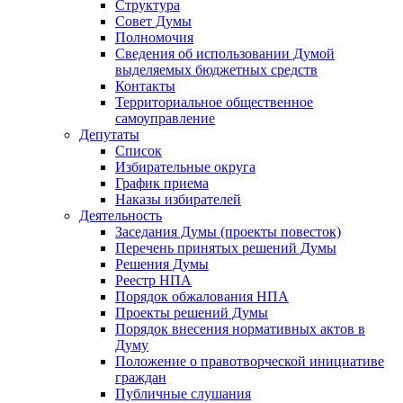
Структура
Совет Думы
Полномочия
Сведения об использовании Думой
выделяемых бюджетных средств
Контакты
Территориальное общественное
самоуправление
Депутаты
Список
Избирательные округа
График приема
Наказы избирателей
Деятельность
Заседания Думы (проекты повесток)
Перечень принятых решений Думы
Решения Думы
Реестр НПА
Порядок обжалования НПА
Проекты решений Думы
Порядок внесения нормативных актов в
Думу
Положение о правотворческой инициативе
граждан
Публичные слушания