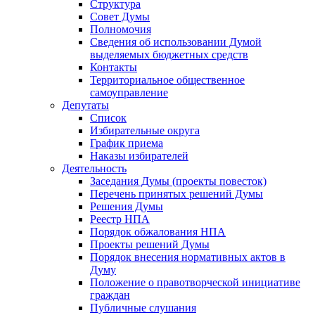
Структура
Совет Думы
Полномочия
Сведения об использовании Думой
выделяемых бюджетных средств
Контакты
Территориальное общественное
самоуправление
Депутаты
Список
Избирательные округа
График приема
Наказы избирателей
Деятельность
Заседания Думы (проекты повесток)
Перечень принятых решений Думы
Решения Думы
Реестр НПА
Порядок обжалования НПА
Проекты решений Думы
Порядок внесения нормативных актов в
Думу
Положение о правотворческой инициативе
граждан
Публичные слушания