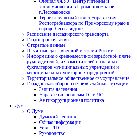
Филиал ФБУЗ «Центр гигиены и
эпидемиологии в Приморском крае в
г.Лесозаводске»
Территориальный отдел Управления
Роспотребнадзора по Приморскому краю в
городе Лесозаводске
Расписание пассажирского транспорта
Градостроительство
Открытые данные
Памятные даты военной истории России
Информация о среднемесячной заработной плате
руководителей, их заместителей и главных
бухгалтеров муниципальных учреждений и
муниципальных унитарных предприятий
Территориальное общественное самоуправление
Гражданская оборона и чрезвычайные ситуации
Защита населения
Управление по делам ГО и ЧС
Антикоррупционная политика
Дума
О Думе
Думский вестник
Общая информация
Устав ЛГО
Руководство