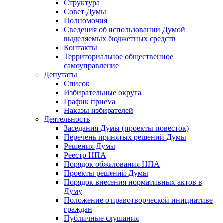
Структура
Совет Думы
Полномочия
Сведения об использовании Думой
выделяемых бюджетных средств
Контакты
Территориальное общественное
самоуправление
Депутаты
Список
Избирательные округа
График приема
Наказы избирателей
Деятельность
Заседания Думы (проекты повесток)
Перечень принятых решений Думы
Решения Думы
Реестр НПА
Порядок обжалования НПА
Проекты решений Думы
Порядок внесения нормативных актов в
Думу
Положение о правотворческой инициативе
граждан
Публичные слушания