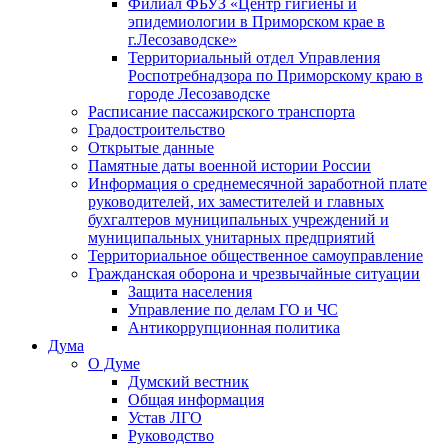
Филиал ФБУЗ «Центр гигиены и
эпидемиологии в Приморском крае в
г.Лесозаводске»
Территориальный отдел Управления
Роспотребнадзора по Приморскому краю в
городе Лесозаводске
Расписание пассажирского транспорта
Градостроительство
Открытые данные
Памятные даты военной истории России
Информация о среднемесячной заработной плате
руководителей, их заместителей и главных
бухгалтеров муниципальных учреждений и
муниципальных унитарных предприятий
Территориальное общественное самоуправление
Гражданская оборона и чрезвычайные ситуации
Защита населения
Управление по делам ГО и ЧС
Антикоррупционная политика
Дума
О Думе
Думский вестник
Общая информация
Устав ЛГО
Руководство