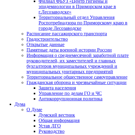
Филиал ФБУЗ «Центр гигиены и
эпидемиологии в Приморском крае в
г.Лесозаводске»
Территориальный отдел Управления
Роспотребнадзора по Приморскому краю в
городе Лесозаводске
Расписание пассажирского транспорта
Градостроительство
Открытые данные
Памятные даты военной истории России
Информация о среднемесячной заработной плате
руководителей, их заместителей и главных
бухгалтеров муниципальных учреждений и
муниципальных унитарных предприятий
Территориальное общественное самоуправление
Гражданская оборона и чрезвычайные ситуации
Защита населения
Управление по делам ГО и ЧС
Антикоррупционная политика
Дума
О Думе
Думский вестник
Общая информация
Устав ЛГО
Руководство