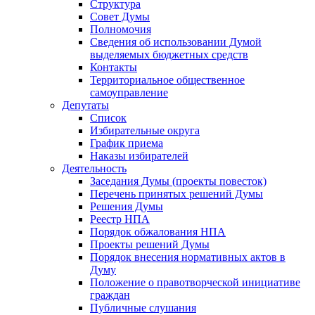
Структура
Совет Думы
Полномочия
Сведения об использовании Думой
выделяемых бюджетных средств
Контакты
Территориальное общественное
самоуправление
Депутаты
Список
Избирательные округа
График приема
Наказы избирателей
Деятельность
Заседания Думы (проекты повесток)
Перечень принятых решений Думы
Решения Думы
Реестр НПА
Порядок обжалования НПА
Проекты решений Думы
Порядок внесения нормативных актов в
Думу
Положение о правотворческой инициативе
граждан
Публичные слушания