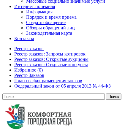
Массовые социально значимые услуги
Интернет-приемная
Информация
Порядок и время приема
Создать обращение
Обзоры обращений лиц
Законодательная карта
Контакты
Реестр заказов
Реестр заказов: Запросы котировок
Реестр заказов: Открытые аукционы
Реестр заказов: Открытые конкурсы
Избранное (0)
Реестр Заказов
План график размещения заказов
Федеральный закон от 05 апреля 2013 № 44-ФЗ