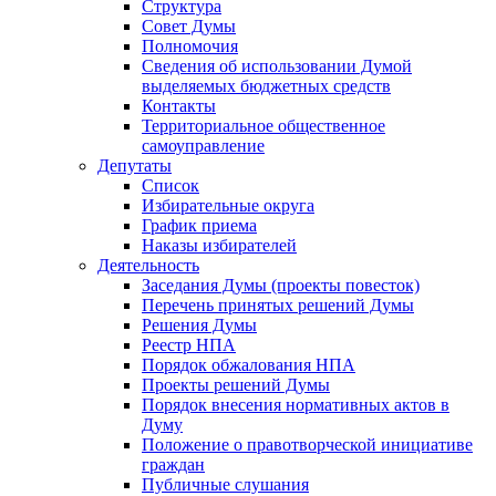
Структура
Совет Думы
Полномочия
Сведения об использовании Думой
выделяемых бюджетных средств
Контакты
Территориальное общественное
самоуправление
Депутаты
Список
Избирательные округа
График приема
Наказы избирателей
Деятельность
Заседания Думы (проекты повесток)
Перечень принятых решений Думы
Решения Думы
Реестр НПА
Порядок обжалования НПА
Проекты решений Думы
Порядок внесения нормативных актов в
Думу
Положение о правотворческой инициативе
граждан
Публичные слушания