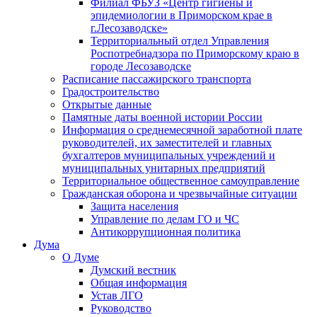
Филиал ФБУЗ «Центр гигиены и
эпидемиологии в Приморском крае в
г.Лесозаводске»
Территориальный отдел Управления
Роспотребнадзора по Приморскому краю в
городе Лесозаводске
Расписание пассажирского транспорта
Градостроительство
Открытые данные
Памятные даты военной истории России
Информация о среднемесячной заработной плате
руководителей, их заместителей и главных
бухгалтеров муниципальных учреждений и
муниципальных унитарных предприятий
Территориальное общественное самоуправление
Гражданская оборона и чрезвычайные ситуации
Защита населения
Управление по делам ГО и ЧС
Антикоррупционная политика
Дума
О Думе
Думский вестник
Общая информация
Устав ЛГО
Руководство