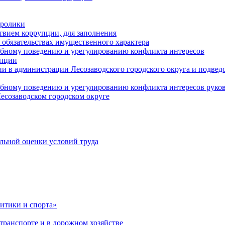
оролики
твием коррупции, для заполнения
и обязательствах имущественного характера
ебному поведению и урегулированию конфликта интересов
упции
и в администрации Лесозаводского городского округа и подве
ебному поведению и урегулированию конфликта интересов рук
есозаводском городском округе
льной оценки условий труда
итики и спорта»
ранспорте и в дорожном хозяйстве