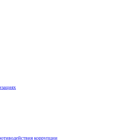
изациях
ротиводействия коррупции