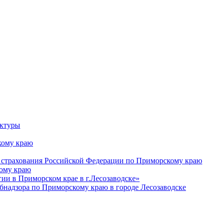
уктуры
ому краю
 страхования Российской Федерации по Приморскому краю
кому краю
и в Приморском крае в г.Лесозаводске»
бнадзора по Приморскому краю в городе Лесозаводске