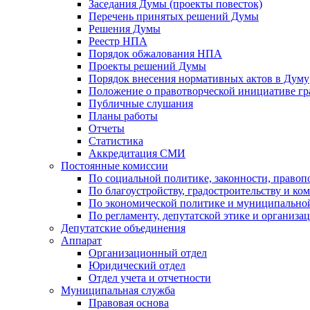
Заседания Думы (проекты повесток)
Перечень принятых решений Думы
Решения Думы
Реестр НПА
Порядок обжалования НПА
Проекты решений Думы
Порядок внесения нормативных актов в Думу
Положение о правотворческой инициативе г
Публичные слушания
Планы работы
Отчеты
Статистика
Аккредитация СМИ
Постоянные комиссии
По социальной политике, законности, правоп
По благоустройству, градостроительству и ко
По экономической политике и муниципально
По регламенту, депутатской этике и организ
Депутатские объединения
Аппарат
Организационный отдел
Юридический отдел
Отдел учета и отчетности
Муниципальная служба
Правовая основа