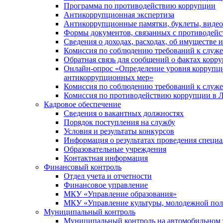
Программа по противодействию коррупции
Антикоррупционная экспертиза
Антикоррупционные памятки, буклеты, виде
Формы документов, связанных с противодейс
Сведения о доходах, расходах, об имуществе 
Комиссия по соблюдению требований к служ
Обратная связь для сообщений о фактах корр
Онлайн-опрос «Определение уровня коррупци
антикоррупционных мер»
Комиссия по соблюдению требований к служ
Комиссия по противодействию коррупции в Л
Кадровое обеспечение
Сведения о вакантных должностях
Порядок поступления на службу
Условия и результаты конкурсов
Информация о результатах проведения специа
Образовательные учреждения
Контактная информация
Финансовый контроль
Отдел учета и отчетности
Финансовое управление
МКУ «Управление образования»
МКУ «Управление культуры, молодежной пол
Муниципальный контроль
Муниципальный контроль на автомобильном т