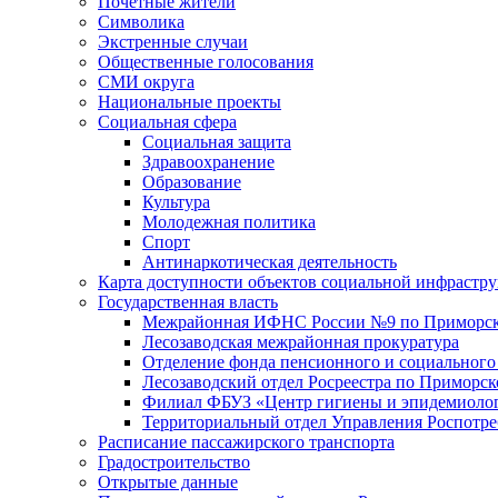
Почетные жители
Символика
Экстренные случаи
Общественные голосования
СМИ округа
Национальные проекты
Социальная сфера
Социальная защита
Здравоохранение
Образование
Культура
Молодежная политика
Спорт
Антинаркотическая деятельность
Карта доступности объектов социальной инфрастр
Государственная власть
Межрайонная ИФНС России №9 по Приморск
Лесозаводская межрайонная прокуратура
Отделение фонда пенсионного и социального
Лесозаводский отдел Росреестра по Приморс
Филиал ФБУЗ «Центр гигиены и эпидемиологи
Территориальный отдел Управления Роспотре
Расписание пассажирского транспорта
Градостроительство
Открытые данные