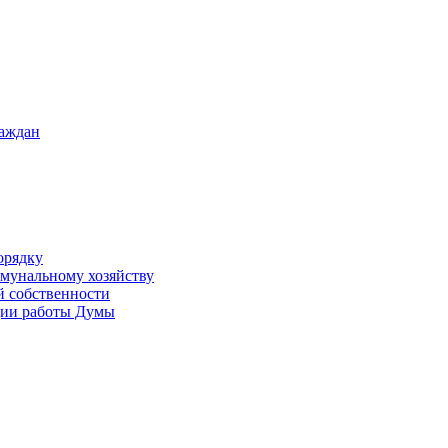
раждан
орядку
ммунальному хозяйству
й собственности
ации работы Думы