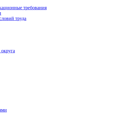
кационные требования
и
словий труда
 округа
ями