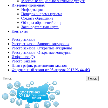
Массовые социально значимые услуги
Интернет-приемная
Информация
Порядок и время приема
Создать обращение
Обзоры обращений лиц
Законодательная карта
Контакты
Реестр заказов
Реестр заказов: Запросы котировок
Реестр заказов: Открытые аукционы
Реестр заказов: Открытые конкурсы
Избранное (0)
Реестр Заказов
План график размещения заказов
Федеральный закон от 05 апреля 2013 № 44-ФЗ