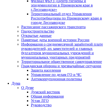
Филиал ФБУЗ «Центр гигиены и
эпидемиологии в Приморском крае в
г.Лесозаводске»
Территориальный отдел Управления
Роспотребнадзора по Приморскому краю в
городе Лесозаводске
Расписание пассажирского транспорта
Градостроительство
Открытые данные
Памятные даты военной истории России
Информация о среднемесячной заработной плате
руководителей, их заместителей и главных
бухгалтеров муниципальных учреждений и
муниципальных унитарных предприятий
Территориальное общественное самоуправление
Гражданская оборона и чрезвычайные ситуации
Защита населения
Управление по делам ГО и ЧС
Антикоррупционная политика
Дума
О Думе
Думский вестник
Общая информация
Устав ЛГО
Руководство