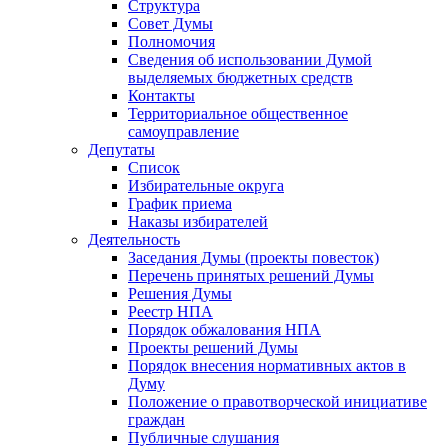
Структура
Совет Думы
Полномочия
Сведения об использовании Думой
выделяемых бюджетных средств
Контакты
Территориальное общественное
самоуправление
Депутаты
Список
Избирательные округа
График приема
Наказы избирателей
Деятельность
Заседания Думы (проекты повесток)
Перечень принятых решений Думы
Решения Думы
Реестр НПА
Порядок обжалования НПА
Проекты решений Думы
Порядок внесения нормативных актов в
Думу
Положение о правотворческой инициативе
граждан
Публичные слушания