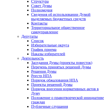
Структура
Совет Думы
Полномочия
Сведения об использовании Думой
выделяемых бюджетных средств
Контакты
Территориальное общественное
самоуправление
Депутаты
Список
Избирательные округа
График приема
Наказы избирателей
Деятельность
Заседания Думы (проекты повесток)
Перечень принятых решений Думы
Решения Думы
Реестр НПА
Порядок обжалования НПА
Проекты решений Думы
Порядок внесения нормативных актов в
Думу
Положение о правотворческой инициативе
граждан
Публичные слушания