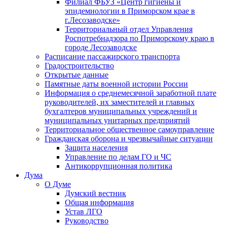
Филиал ФБУЗ «Центр гигиены и
эпидемиологии в Приморском крае в
г.Лесозаводске»
Территориальный отдел Управления
Роспотребнадзора по Приморскому краю в
городе Лесозаводске
Расписание пассажирского транспорта
Градостроительство
Открытые данные
Памятные даты военной истории России
Информация о среднемесячной заработной плате
руководителей, их заместителей и главных
бухгалтеров муниципальных учреждений и
муниципальных унитарных предприятий
Территориальное общественное самоуправление
Гражданская оборона и чрезвычайные ситуации
Защита населения
Управление по делам ГО и ЧС
Антикоррупционная политика
Дума
О Думе
Думский вестник
Общая информация
Устав ЛГО
Руководство