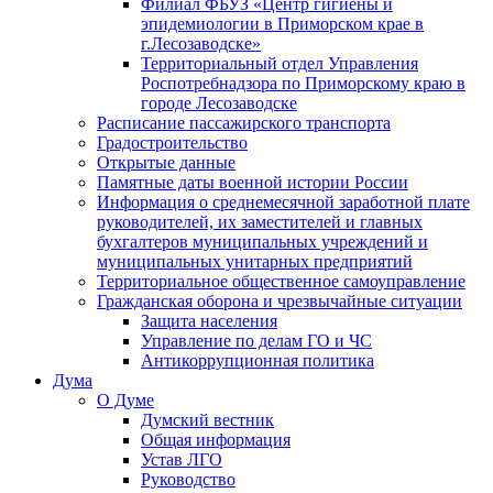
Филиал ФБУЗ «Центр гигиены и
эпидемиологии в Приморском крае в
г.Лесозаводске»
Территориальный отдел Управления
Роспотребнадзора по Приморскому краю в
городе Лесозаводске
Расписание пассажирского транспорта
Градостроительство
Открытые данные
Памятные даты военной истории России
Информация о среднемесячной заработной плате
руководителей, их заместителей и главных
бухгалтеров муниципальных учреждений и
муниципальных унитарных предприятий
Территориальное общественное самоуправление
Гражданская оборона и чрезвычайные ситуации
Защита населения
Управление по делам ГО и ЧС
Антикоррупционная политика
Дума
О Думе
Думский вестник
Общая информация
Устав ЛГО
Руководство