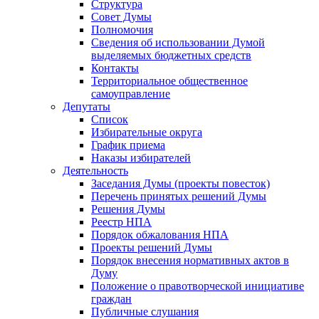
Структура
Совет Думы
Полномочия
Сведения об использовании Думой
выделяемых бюджетных средств
Контакты
Территориальное общественное
самоуправление
Депутаты
Список
Избирательные округа
График приема
Наказы избирателей
Деятельность
Заседания Думы (проекты повесток)
Перечень принятых решений Думы
Решения Думы
Реестр НПА
Порядок обжалования НПА
Проекты решений Думы
Порядок внесения нормативных актов в
Думу
Положение о правотворческой инициативе
граждан
Публичные слушания