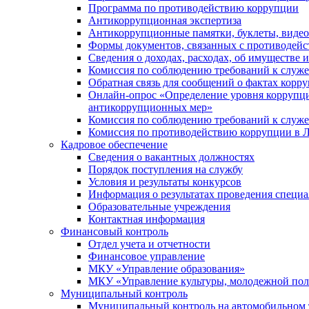
Программа по противодействию коррупции
Антикоррупционная экспертиза
Антикоррупционные памятки, буклеты, виде
Формы документов, связанных с противодейс
Сведения о доходах, расходах, об имуществе 
Комиссия по соблюдению требований к служ
Обратная связь для сообщений о фактах корр
Онлайн-опрос «Определение уровня коррупци
антикоррупционных мер»
Комиссия по соблюдению требований к служ
Комиссия по противодействию коррупции в Л
Кадровое обеспечение
Сведения о вакантных должностях
Порядок поступления на службу
Условия и результаты конкурсов
Информация о результатах проведения специа
Образовательные учреждения
Контактная информация
Финансовый контроль
Отдел учета и отчетности
Финансовое управление
МКУ «Управление образования»
МКУ «Управление культуры, молодежной пол
Муниципальный контроль
Муниципальный контроль на автомобильном т