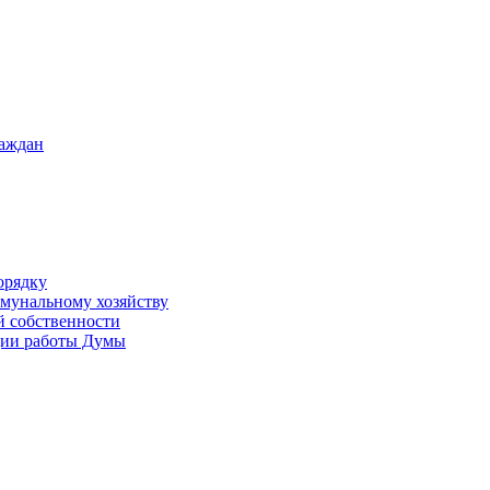
раждан
орядку
ммунальному хозяйству
й собственности
ации работы Думы