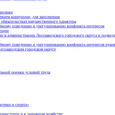
оролики
твием коррупции, для заполнения
и обязательствах имущественного характера
ебному поведению и урегулированию конфликта интересов
упции
и в администрации Лесозаводского городского округа и подве
ебному поведению и урегулированию конфликта интересов рук
есозаводском городском округе
льной оценки условий труда
итики и спорта»
ранспорте и в дорожном хозяйстве