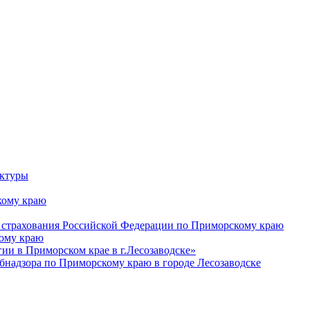
уктуры
ому краю
 страхования Российской Федерации по Приморскому краю
кому краю
и в Приморском крае в г.Лесозаводске»
бнадзора по Приморскому краю в городе Лесозаводске