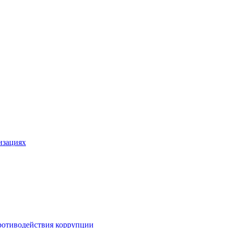
изациях
ротиводействия коррупции