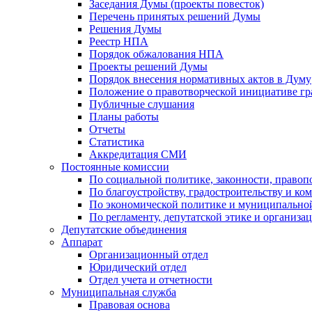
Заседания Думы (проекты повесток)
Перечень принятых решений Думы
Решения Думы
Реестр НПА
Порядок обжалования НПА
Проекты решений Думы
Порядок внесения нормативных актов в Думу
Положение о правотворческой инициативе г
Публичные слушания
Планы работы
Отчеты
Статистика
Аккредитация СМИ
Постоянные комиссии
По социальной политике, законности, правоп
По благоустройству, градостроительству и ко
По экономической политике и муниципально
По регламенту, депутатской этике и организ
Депутатские объединения
Аппарат
Организационный отдел
Юридический отдел
Отдел учета и отчетности
Муниципальная служба
Правовая основа