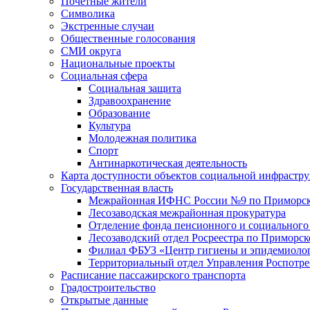
Почетные жители
Символика
Экстренные случаи
Общественные голосования
СМИ округа
Национальные проекты
Социальная сфера
Социальная защита
Здравоохранение
Образование
Культура
Молодежная политика
Спорт
Антинаркотическая деятельность
Карта доступности объектов социальной инфрастр
Государственная власть
Межрайонная ИФНС России №9 по Приморск
Лесозаводская межрайонная прокуратура
Отделение фонда пенсионного и социального
Лесозаводский отдел Росреестра по Приморс
Филиал ФБУЗ «Центр гигиены и эпидемиологи
Территориальный отдел Управления Роспотре
Расписание пассажирского транспорта
Градостроительство
Открытые данные