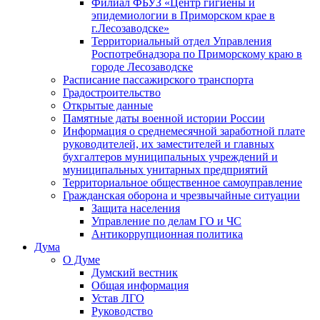
Филиал ФБУЗ «Центр гигиены и
эпидемиологии в Приморском крае в
г.Лесозаводске»
Территориальный отдел Управления
Роспотребнадзора по Приморскому краю в
городе Лесозаводске
Расписание пассажирского транспорта
Градостроительство
Открытые данные
Памятные даты военной истории России
Информация о среднемесячной заработной плате
руководителей, их заместителей и главных
бухгалтеров муниципальных учреждений и
муниципальных унитарных предприятий
Территориальное общественное самоуправление
Гражданская оборона и чрезвычайные ситуации
Защита населения
Управление по делам ГО и ЧС
Антикоррупционная политика
Дума
О Думе
Думский вестник
Общая информация
Устав ЛГО
Руководство