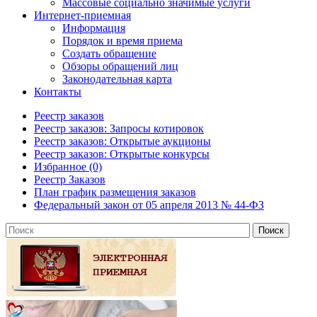
Массовые социально значимые услуги
Интернет-приемная
Информация
Порядок и время приема
Создать обращение
Обзоры обращений лиц
Законодательная карта
Контакты
Реестр заказов
Реестр заказов: Запросы котировок
Реестр заказов: Открытые аукционы
Реестр заказов: Открытые конкурсы
Избранное (0)
Реестр Заказов
План график размещения заказов
Федеральный закон от 05 апреля 2013 № 44-ФЗ