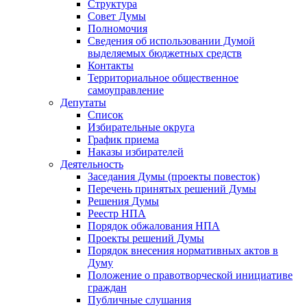
Структура
Совет Думы
Полномочия
Сведения об использовании Думой
выделяемых бюджетных средств
Контакты
Территориальное общественное
самоуправление
Депутаты
Список
Избирательные округа
График приема
Наказы избирателей
Деятельность
Заседания Думы (проекты повесток)
Перечень принятых решений Думы
Решения Думы
Реестр НПА
Порядок обжалования НПА
Проекты решений Думы
Порядок внесения нормативных актов в
Думу
Положение о правотворческой инициативе
граждан
Публичные слушания