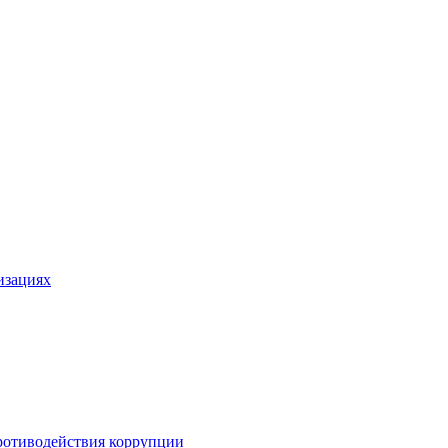
изациях
ротиводействия коррупции