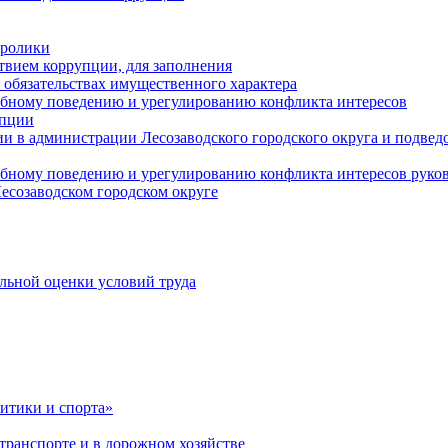
оролики
твием коррупции, для заполнения
и обязательствах имущественного характера
ебному поведению и урегулированию конфликта интересов
упции
и в администрации Лесозаводского городского округа и подве
ебному поведению и урегулированию конфликта интересов рук
есозаводском городском округе
льной оценки условий труда
итики и спорта»
ранспорте и в дорожном хозяйстве