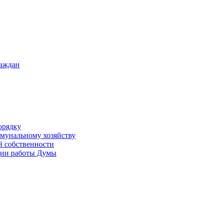
раждан
орядку
ммунальному хозяйству
й собственности
ации работы Думы