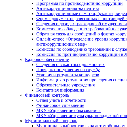
Программа по противодействию коррупции
Антикоррупционная экспертиза
Антикоррупционные памятки, буклеты, виде
Формы документов, связанных с противодейс
Сведения о доходах, расходах, об имуществе 
Комиссия по соблюдению требований к служ
Обратная связь для сообщений о фактах корр
Онлайн-опрос «Определение уровня коррупци
антикоррупционных мер»
Комиссия по соблюдению требований к служ
Комиссия по противодействию коррупции в Л
Кадровое обеспечение
Сведения о вакантных должностях
Порядок поступления на службу
Условия и результаты конкурсов
Информация о результатах проведения специа
Образовательные учреждения
Контактная информация
Финансовый контроль
Отдел учета и отчетности
Финансовое управление
МКУ «Управление образования»
МКУ «Управление культуры, молодежной пол
Муниципальный контроль
Муниципальный контроль на автомобильном т