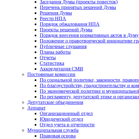
Заседания Думы (проекты повесток)
Перечень принятых решений Думы
Решения Думы
Реестр НПА
Порядок обжалования НПА
Проекты решений Думы
Порядок внесения нормативных актов в Думу
Положение о правотворческой инициативе г
Публичные слушания
Планы работы
Отчеты
Статистика
Аккредитация СМИ
Постоянные комиссии
По социальной политике, законности, правоп
По благоустройству, градостроительству и ко
По экономической политике и муниципально
По регламенту, депутатской этике и организ
Депутатские объединения
Аппарат
Организационный отдел
Юридический отдел
Отдел учета и отчетности
Муниципальная служба
Правовая основа