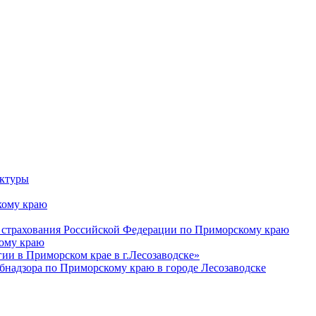
уктуры
ому краю
 страхования Российской Федерации по Приморскому краю
кому краю
и в Приморском крае в г.Лесозаводске»
бнадзора по Приморскому краю в городе Лесозаводске