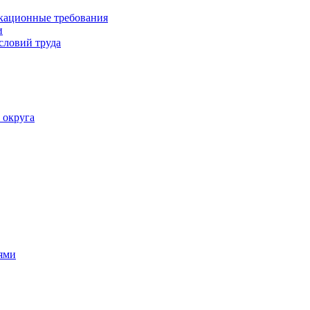
кационные требования
и
словий труда
 округа
ями