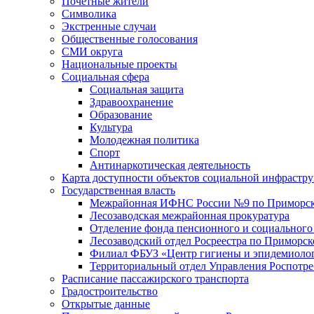
Почетные жители
Символика
Экстренные случаи
Общественные голосования
СМИ округа
Национальные проекты
Социальная сфера
Социальная защита
Здравоохранение
Образование
Культура
Молодежная политика
Спорт
Антинаркотическая деятельность
Карта доступности объектов социальной инфрастр
Государственная власть
Межрайонная ИФНС России №9 по Приморск
Лесозаводская межрайонная прокуратура
Отделение фонда пенсионного и социального
Лесозаводский отдел Росреестра по Приморс
Филиал ФБУЗ «Центр гигиены и эпидемиологи
Территориальный отдел Управления Роспотре
Расписание пассажирского транспорта
Градостроительство
Открытые данные