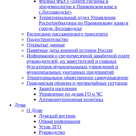
Филиал ФБУЗ «Центр гигиены и
эпидемиологии в Приморском крае в
г.Лесозаводске»
Территориальный отдел Управления
Роспотребнадзора по Приморскому краю в
городе Лесозаводске
Расписание пассажирского транспорта
Градостроительство
Открытые данные
Памятные даты военной истории России
Информация о среднемесячной заработной плате
руководителей, их заместителей и главных
бухгалтеров муниципальных учреждений и
муниципальных унитарных предприятий
Территориальное общественное самоуправление
Гражданская оборона и чрезвычайные ситуации
Защита населения
Управление по делам ГО и ЧС
Антикоррупционная политика
Дума
О Думе
Думский вестник
Общая информация
Устав ЛГО
Руководство