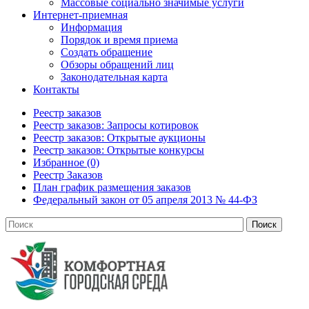
Массовые социально значимые услуги
Интернет-приемная
Информация
Порядок и время приема
Создать обращение
Обзоры обращений лиц
Законодательная карта
Контакты
Реестр заказов
Реестр заказов: Запросы котировок
Реестр заказов: Открытые аукционы
Реестр заказов: Открытые конкурсы
Избранное (0)
Реестр Заказов
План график размещения заказов
Федеральный закон от 05 апреля 2013 № 44-ФЗ