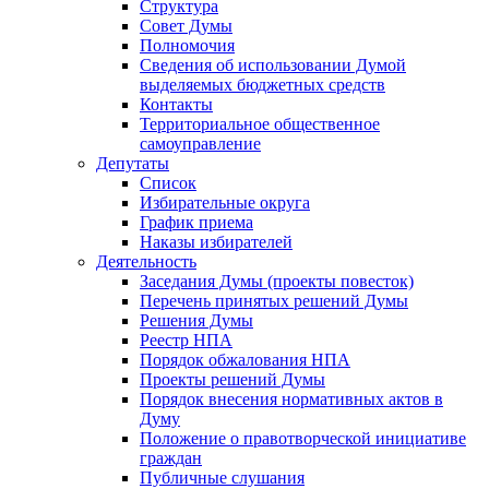
Структура
Совет Думы
Полномочия
Сведения об использовании Думой
выделяемых бюджетных средств
Контакты
Территориальное общественное
самоуправление
Депутаты
Список
Избирательные округа
График приема
Наказы избирателей
Деятельность
Заседания Думы (проекты повесток)
Перечень принятых решений Думы
Решения Думы
Реестр НПА
Порядок обжалования НПА
Проекты решений Думы
Порядок внесения нормативных актов в
Думу
Положение о правотворческой инициативе
граждан
Публичные слушания