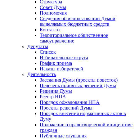
Структура
Совет Думы
Полномочия
Сведения об использовании Думой
выделяемых бюджетных средств
Контакты
Территориальное общественное
самоуправление
Депутаты
Список
Избирательные округа
График приема
Наказы избирателей
Деятельность
Заседания Думы (проекты повесток)
Перечень принятых решений Думы
Решения Думы
Реестр НПА
Порядок обжалования НПА
Проекты решений Думы
Порядок внесения нормативных актов в
Думу
Положение о правотворческой инициативе
граждан
Публичные слушания