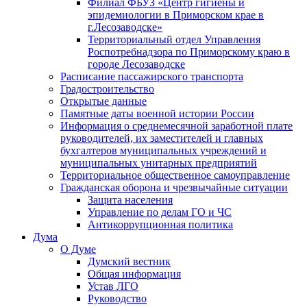
Филиал ФБУЗ «Центр гигиены и
эпидемиологии в Приморском крае в
г.Лесозаводске»
Территориальный отдел Управления
Роспотребнадзора по Приморскому краю в
городе Лесозаводске
Расписание пассажирского транспорта
Градостроительство
Открытые данные
Памятные даты военной истории России
Информация о среднемесячной заработной плате
руководителей, их заместителей и главных
бухгалтеров муниципальных учреждений и
муниципальных унитарных предприятий
Территориальное общественное самоуправление
Гражданская оборона и чрезвычайные ситуации
Защита населения
Управление по делам ГО и ЧС
Антикоррупционная политика
Дума
О Думе
Думский вестник
Общая информация
Устав ЛГО
Руководство