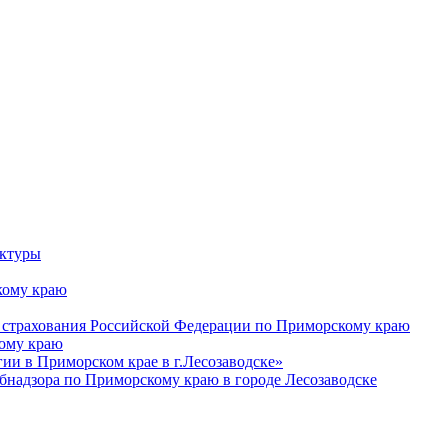
уктуры
ому краю
 страхования Российской Федерации по Приморскому краю
кому краю
и в Приморском крае в г.Лесозаводске»
бнадзора по Приморскому краю в городе Лесозаводске