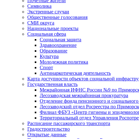
Почетные жители
Символика
Экстренные случаи
Общественные голосования
СМИ округа
Национальные проекты
Социальная сфера
Социальная защита
Здравоохранение
Образование
Культура
Молодежная политика
Спорт
Антинаркотическая деятельность
Карта доступности объектов социальной инфрастр
Государственная власть
Межрайонная ИФНС России №9 по Приморск
Лесозаводская межрайонная прокуратура
Отделение фонда пенсионного и социального
Лесозаводский отдел Росреестра по Приморс
Филиал ФБУЗ «Центр гигиены и эпидемиологи
Территориальный отдел Управления Роспотре
Расписание пассажирского транспорта
Градостроительство
Открытые данные