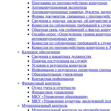
Программа по противодействию коррупции
Антикоррупционная экспертиза
Антикоррупционные памятки, буклеты, виде
Формы документов, связанных с противодейс
Сведения о доходах, расходах, об имуществе 
Комиссия по соблюдению требований к служ
Обратная связь для сообщений о фактах корр
Онлайн-опрос «Определение уровня коррупци
антикоррупционных мер»
Комиссия по соблюдению требований к служ
Комиссия по противодействию коррупции в Л
Кадровое обеспечение
Сведения о вакантных должностях
Порядок поступления на службу
Условия и результаты конкурсов
Информация о результатах проведения специа
Образовательные учреждения
Контактная информация
Финансовый контроль
Отдел учета и отчетности
Финансовое управление
МКУ «Управление образования»
МКУ «Управление культуры, молодежной пол
Муниципальный контроль
Муниципальный контроль на автомобильном т