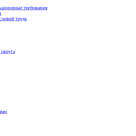
кационные требования
и
словий труда
 округа
ями