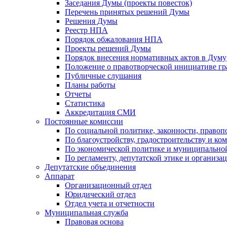
Заседания Думы (проекты повесток)
Перечень принятых решений Думы
Решения Думы
Реестр НПА
Порядок обжалования НПА
Проекты решений Думы
Порядок внесения нормативных актов в Думу
Положение о правотворческой инициативе г
Публичные слушания
Планы работы
Отчеты
Статистика
Аккредитация СМИ
Постоянные комиссии
По социальной политике, законности, правоп
По благоустройству, градостроительству и ко
По экономической политике и муниципально
По регламенту, депутатской этике и организ
Депутатские объединения
Аппарат
Организационный отдел
Юридический отдел
Отдел учета и отчетности
Муниципальная служба
Правовая основа