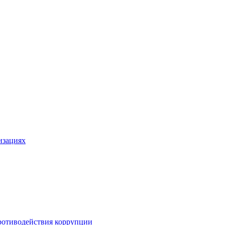
изациях
ротиводействия коррупции