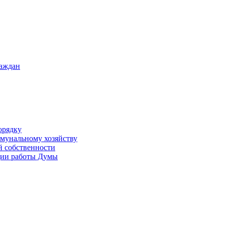
раждан
орядку
ммунальному хозяйству
й собственности
ации работы Думы