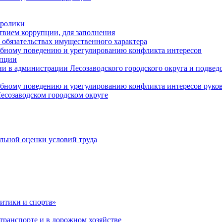
оролики
твием коррупции, для заполнения
и обязательствах имущественного характера
ебному поведению и урегулированию конфликта интересов
упции
и в администрации Лесозаводского городского округа и подве
ебному поведению и урегулированию конфликта интересов рук
есозаводском городском округе
льной оценки условий труда
итики и спорта»
ранспорте и в дорожном хозяйстве