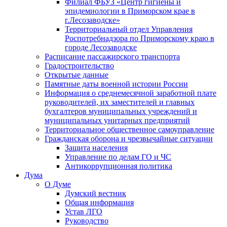
Филиал ФБУЗ «Центр гигиены и
эпидемиологии в Приморском крае в
г.Лесозаводске»
Территориальный отдел Управления
Роспотребнадзора по Приморскому краю в
городе Лесозаводске
Расписание пассажирского транспорта
Градостроительство
Открытые данные
Памятные даты военной истории России
Информация о среднемесячной заработной плате
руководителей, их заместителей и главных
бухгалтеров муниципальных учреждений и
муниципальных унитарных предприятий
Территориальное общественное самоуправление
Гражданская оборона и чрезвычайные ситуации
Защита населения
Управление по делам ГО и ЧС
Антикоррупционная политика
Дума
О Думе
Думский вестник
Общая информация
Устав ЛГО
Руководство