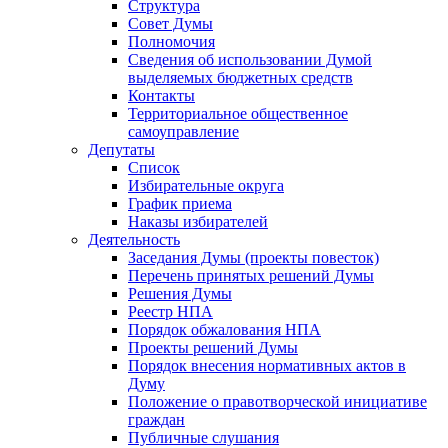
Структура
Совет Думы
Полномочия
Сведения об использовании Думой
выделяемых бюджетных средств
Контакты
Территориальное общественное
самоуправление
Депутаты
Список
Избирательные округа
График приема
Наказы избирателей
Деятельность
Заседания Думы (проекты повесток)
Перечень принятых решений Думы
Решения Думы
Реестр НПА
Порядок обжалования НПА
Проекты решений Думы
Порядок внесения нормативных актов в
Думу
Положение о правотворческой инициативе
граждан
Публичные слушания