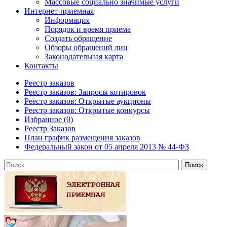
Массовые социально значимые услуги
Интернет-приемная
Информация
Порядок и время приема
Создать обращение
Обзоры обращений лиц
Законодательная карта
Контакты
Реестр заказов
Реестр заказов: Запросы котировок
Реестр заказов: Открытые аукционы
Реестр заказов: Открытые конкурсы
Избранное (0)
Реестр Заказов
План график размещения заказов
Федеральный закон от 05 апреля 2013 № 44-ФЗ