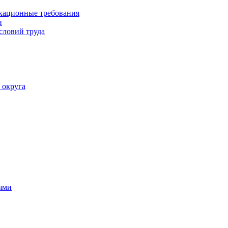
кационные требования
и
словий труда
 округа
ями