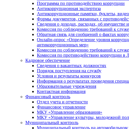
Программа по противодействию коррупции
Антикоррупционная экспертиза
Антикоррупционные памятки, буклеты, виде
Формы документов, связанных с противодейс
Сведения о доходах, расходах, об имуществе 
Комиссия по соблюдению требований к служ
Обратная связь для сообщений о фактах корр
Онлайн-опрос «Определение уровня коррупци
антикоррупционных мер»
Комиссия по соблюдению требований к служ
Комиссия по противодействию коррупции в Л
Кадровое обеспечение
Сведения о вакантных должностях
Порядок поступления на службу
Условия и результаты конкурсов
Информация о результатах проведения специа
Образовательные учреждения
Контактная информация
Финансовый контроль
Отдел учета и отчетности
Финансовое управление
МКУ «Управление образования»
МКУ «Управление культуры, молодежной пол
Муниципальный контроль
Муниципальный контроль на автомобильном т