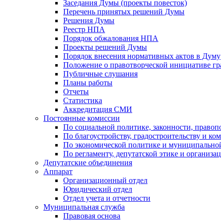
Заседания Думы (проекты повесток)
Перечень принятых решений Думы
Решения Думы
Реестр НПА
Порядок обжалования НПА
Проекты решений Думы
Порядок внесения нормативных актов в Думу
Положение о правотворческой инициативе г
Публичные слушания
Планы работы
Отчеты
Статистика
Аккредитация СМИ
Постоянные комиссии
По социальной политике, законности, правоп
По благоустройству, градостроительству и ко
По экономической политике и муниципально
По регламенту, депутатской этике и организ
Депутатские объединения
Аппарат
Организационный отдел
Юридический отдел
Отдел учета и отчетности
Муниципальная служба
Правовая основа