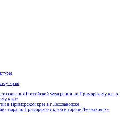
уктуры
ому краю
 страхования Российской Федерации по Приморскому краю
кому краю
и в Приморском крае в г.Лесозаводске»
бнадзора по Приморскому краю в городе Лесозаводске