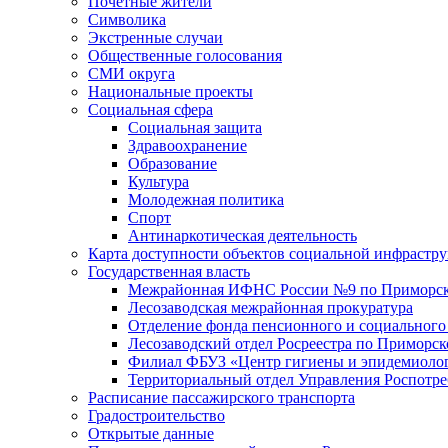
Почетные жители
Символика
Экстренные случаи
Общественные голосования
СМИ округа
Национальные проекты
Социальная сфера
Социальная защита
Здравоохранение
Образование
Культура
Молодежная политика
Спорт
Антинаркотическая деятельность
Карта доступности объектов социальной инфрастр
Государственная власть
Межрайонная ИФНС России №9 по Приморск
Лесозаводская межрайонная прокуратура
Отделение фонда пенсионного и социального
Лесозаводский отдел Росреестра по Приморс
Филиал ФБУЗ «Центр гигиены и эпидемиологи
Территориальный отдел Управления Роспотре
Расписание пассажирского транспорта
Градостроительство
Открытые данные