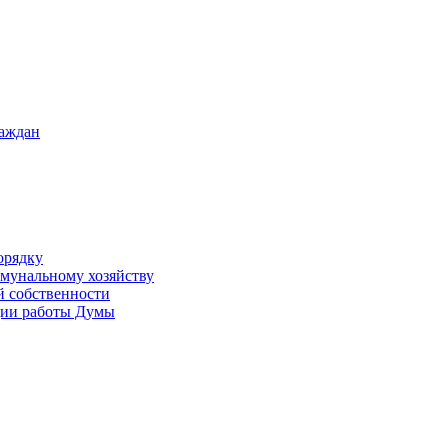
раждан
орядку
ммунальному хозяйству
й собственности
ации работы Думы