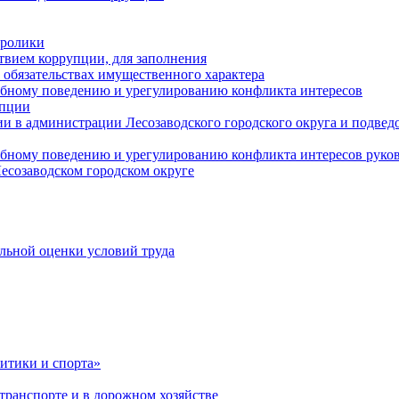
оролики
твием коррупции, для заполнения
и обязательствах имущественного характера
ебному поведению и урегулированию конфликта интересов
упции
и в администрации Лесозаводского городского округа и подве
ебному поведению и урегулированию конфликта интересов рук
есозаводском городском округе
льной оценки условий труда
итики и спорта»
ранспорте и в дорожном хозяйстве