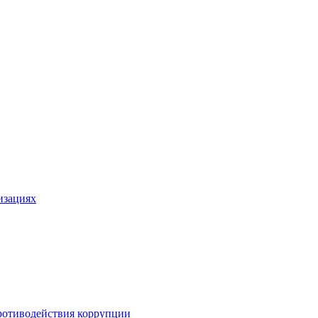
изациях
ротиводействия коррупции