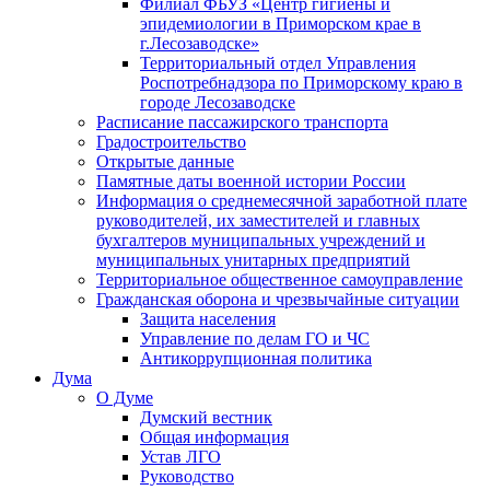
Филиал ФБУЗ «Центр гигиены и
эпидемиологии в Приморском крае в
г.Лесозаводске»
Территориальный отдел Управления
Роспотребнадзора по Приморскому краю в
городе Лесозаводске
Расписание пассажирского транспорта
Градостроительство
Открытые данные
Памятные даты военной истории России
Информация о среднемесячной заработной плате
руководителей, их заместителей и главных
бухгалтеров муниципальных учреждений и
муниципальных унитарных предприятий
Территориальное общественное самоуправление
Гражданская оборона и чрезвычайные ситуации
Защита населения
Управление по делам ГО и ЧС
Антикоррупционная политика
Дума
О Думе
Думский вестник
Общая информация
Устав ЛГО
Руководство