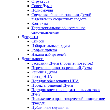
Структура
Совет Думы
Полномочия
Сведения об использовании Думой
выделяемых бюджетных средств
Контакты
Территориальное общественное
самоуправление
Депутаты
Список
Избирательные округа
График приема
Наказы избирателей
Деятельность
Заседания Думы (проекты повесток)
Перечень принятых решений Думы
Решения Думы
Реестр НПА
Порядок обжалования НПА
Проекты решений Думы
Порядок внесения нормативных актов в
Думу
Положение о правотворческой инициативе
граждан
Публичные слушания