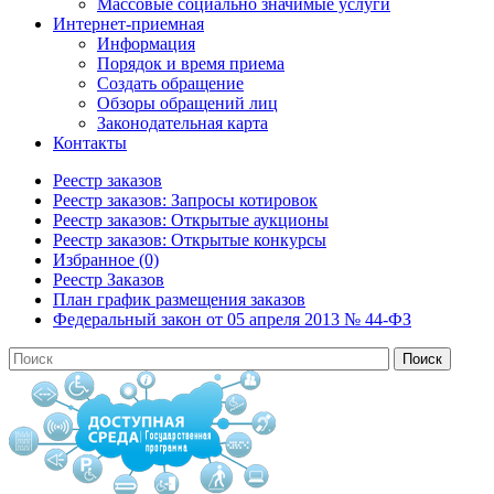
Массовые социально значимые услуги
Интернет-приемная
Информация
Порядок и время приема
Создать обращение
Обзоры обращений лиц
Законодательная карта
Контакты
Реестр заказов
Реестр заказов: Запросы котировок
Реестр заказов: Открытые аукционы
Реестр заказов: Открытые конкурсы
Избранное (0)
Реестр Заказов
План график размещения заказов
Федеральный закон от 05 апреля 2013 № 44-ФЗ