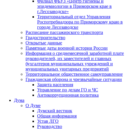
Филиал ФБУЗ «Центр гигиены и
эпидемиологии в Приморском крае в
г.Лесозаводске»
Территориальный отдел Управления
Роспотребнадзора по Приморскому краю в
городе Лесозаводске
Расписание пассажирского транспорта
Градостроительство
Открытые данные
Памятные даты военной истории России
Информация о среднемесячной заработной плате
руководителей, их заместителей и главных
бухгалтеров муниципальных учреждений и
муниципальных унитарных предприятий
Территориальное общественное самоуправление
Гражданская оборона и чрезвычайные ситуации
Защита населения
Управление по делам ГО и ЧС
Антикоррупционная политика
Дума
О Думе
Думский вестник
Общая информация
Устав ЛГО
Руководство