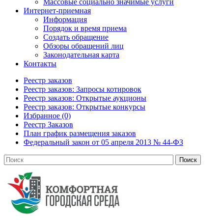
Массовые социально значимые услуги
Интернет-приемная
Информация
Порядок и время приема
Создать обращение
Обзоры обращений лиц
Законодательная карта
Контакты
Реестр заказов
Реестр заказов: Запросы котировок
Реестр заказов: Открытые аукционы
Реестр заказов: Открытые конкурсы
Избранное (0)
Реестр Заказов
План график размещения заказов
Федеральный закон от 05 апреля 2013 № 44-ФЗ