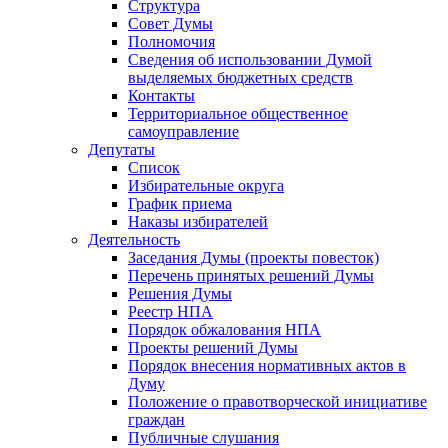
Структура
Совет Думы
Полномочия
Сведения об использовании Думой
выделяемых бюджетных средств
Контакты
Территориальное общественное
самоуправление
Депутаты
Список
Избирательные округа
График приема
Наказы избирателей
Деятельность
Заседания Думы (проекты повесток)
Перечень принятых решений Думы
Решения Думы
Реестр НПА
Порядок обжалования НПА
Проекты решений Думы
Порядок внесения нормативных актов в
Думу
Положение о правотворческой инициативе
граждан
Публичные слушания