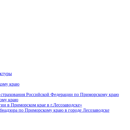
уктуры
ому краю
 страхования Российской Федерации по Приморскому краю
кому краю
и в Приморском крае в г.Лесозаводске»
бнадзора по Приморскому краю в городе Лесозаводске