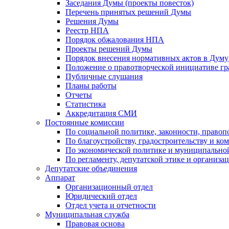
Заседания Думы (проекты повесток)
Перечень принятых решений Думы
Решения Думы
Реестр НПА
Порядок обжалования НПА
Проекты решений Думы
Порядок внесения нормативных актов в Думу
Положение о правотворческой инициативе г
Публичные слушания
Планы работы
Отчеты
Статистика
Аккредитация СМИ
Постоянные комиссии
По социальной политике, законности, правоп
По благоустройству, градостроительству и ко
По экономической политике и муниципально
По регламенту, депутатской этике и организ
Депутатские объединения
Аппарат
Организационный отдел
Юридический отдел
Отдел учета и отчетности
Муниципальная служба
Правовая основа