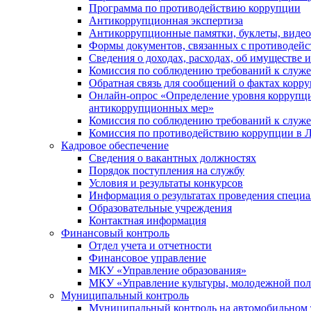
Программа по противодействию коррупции
Антикоррупционная экспертиза
Антикоррупционные памятки, буклеты, виде
Формы документов, связанных с противодейс
Сведения о доходах, расходах, об имуществе 
Комиссия по соблюдению требований к служ
Обратная связь для сообщений о фактах корр
Онлайн-опрос «Определение уровня коррупци
антикоррупционных мер»
Комиссия по соблюдению требований к служ
Комиссия по противодействию коррупции в Л
Кадровое обеспечение
Сведения о вакантных должностях
Порядок поступления на службу
Условия и результаты конкурсов
Информация о результатах проведения специа
Образовательные учреждения
Контактная информация
Финансовый контроль
Отдел учета и отчетности
Финансовое управление
МКУ «Управление образования»
МКУ «Управление культуры, молодежной пол
Муниципальный контроль
Муниципальный контроль на автомобильном т