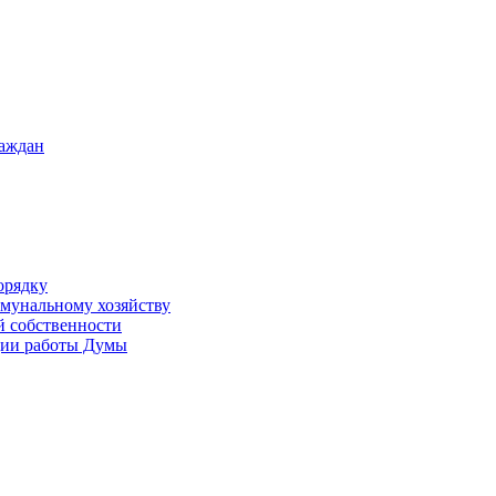
раждан
орядку
ммунальному хозяйству
й собственности
ации работы Думы