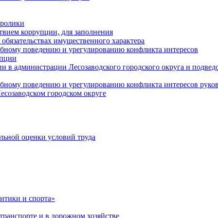
оролики
твием коррупции, для заполнения
и обязательствах имущественного характера
ебному поведению и урегулированию конфликта интересов
упции
и в администрации Лесозаводского городского округа и подве
ебному поведению и урегулированию конфликта интересов рук
есозаводском городском округе
льной оценки условий труда
итики и спорта»
ранспорте и в дорожном хозяйстве