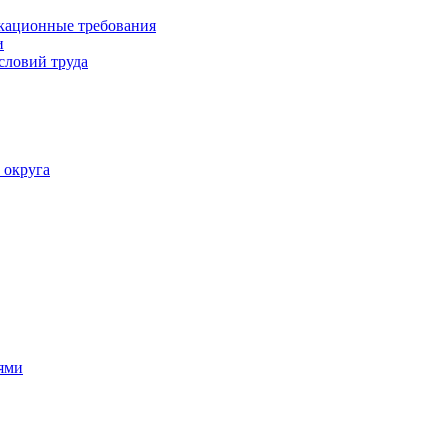
кационные требования
и
словий труда
 округа
ями