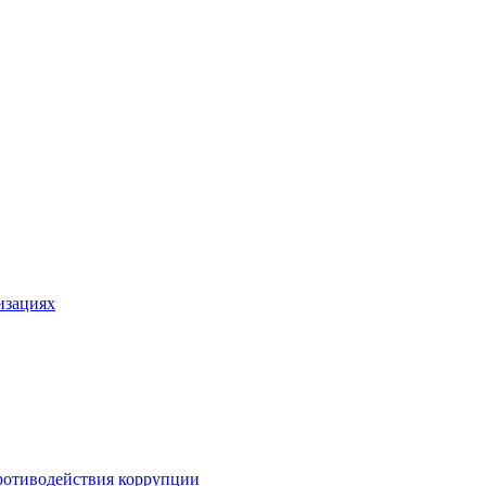
изациях
ротиводействия коррупции