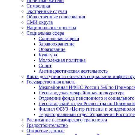
Почетные жители
Символика
Экстренные случаи
Общественные голосования
СМИ округа
Национальные проекты
Социальная сфера
Социальная защита
Здравоохранение
Образование
Культура
Молодежная политика
Спорт
Антинаркотическая деятельность
Карта доступности объектов социальной инфрастр
Государственная власть
Межрайонная ИФНС России №9 по Приморск
Лесозаводская межрайонная прокуратура
Отделение фонда пенсионного и социального
Лесозаводский отдел Росреестра по Приморс
Филиал ФБУЗ «Центр гигиены и эпидемиологи
Территориальный отдел Управления Роспотре
Расписание пассажирского транспорта
Градостроительство
Открытые данные