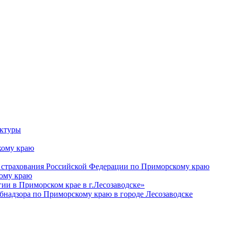
уктуры
ому краю
 страхования Российской Федерации по Приморскому краю
кому краю
и в Приморском крае в г.Лесозаводске»
бнадзора по Приморскому краю в городе Лесозаводске