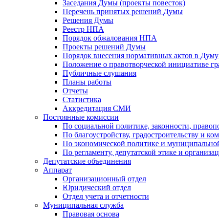
Заседания Думы (проекты повесток)
Перечень принятых решений Думы
Решения Думы
Реестр НПА
Порядок обжалования НПА
Проекты решений Думы
Порядок внесения нормативных актов в Думу
Положение о правотворческой инициативе г
Публичные слушания
Планы работы
Отчеты
Статистика
Аккредитация СМИ
Постоянные комиссии
По социальной политике, законности, правоп
По благоустройству, градостроительству и ко
По экономической политике и муниципально
По регламенту, депутатской этике и организ
Депутатские объединения
Аппарат
Организационный отдел
Юридический отдел
Отдел учета и отчетности
Муниципальная служба
Правовая основа