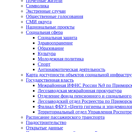
Почетные жители
Символика
Экстренные случаи
Общественные голосования
СМИ округа
Национальные проекты
Социальная сфера
Социальная защита
Здравоохранение
Образование
Культура
Молодежная политика
Спорт
Антинаркотическая деятельность
Карта доступности объектов социальной инфрастр
Государственная власть
Межрайонная ИФНС России №9 по Приморск
Лесозаводская межрайонная прокуратура
Отделение фонда пенсионного и социального
Лесозаводский отдел Росреестра по Приморс
Филиал ФБУЗ «Центр гигиены и эпидемиологи
Территориальный отдел Управления Роспотре
Расписание пассажирского транспорта
Градостроительство
Открытые данные