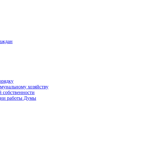
раждан
орядку
ммунальному хозяйству
й собственности
ации работы Думы