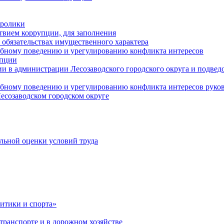
оролики
твием коррупции, для заполнения
и обязательствах имущественного характера
ебному поведению и урегулированию конфликта интересов
упции
и в администрации Лесозаводского городского округа и подве
ебному поведению и урегулированию конфликта интересов рук
есозаводском городском округе
льной оценки условий труда
итики и спорта»
ранспорте и в дорожном хозяйстве