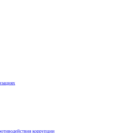
изациях
ротиводействия коррупции