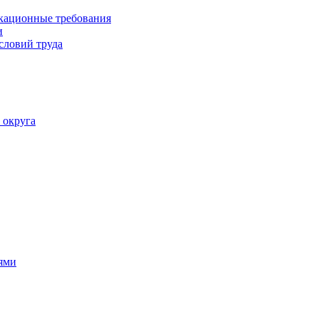
кационные требования
и
словий труда
 округа
ями